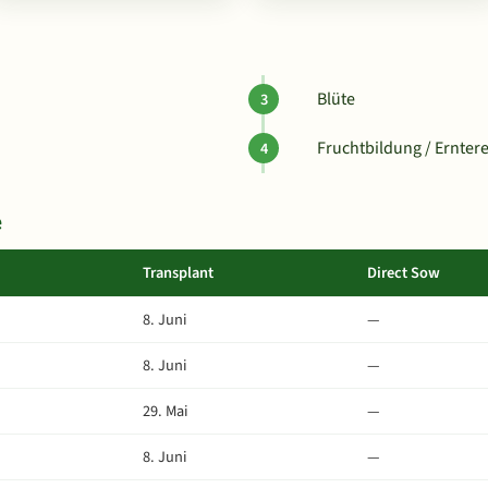
Blüte
Fruchtbildung / Erntere
e
Transplant
Direct Sow
8. Juni
—
8. Juni
—
29. Mai
—
8. Juni
—