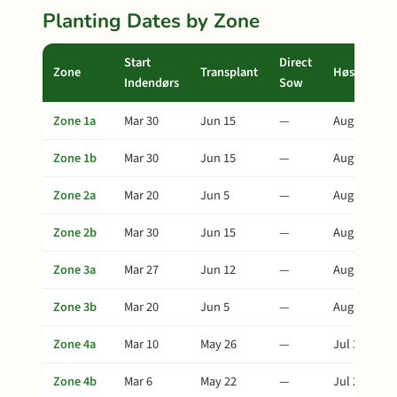
Planting Dates by Zone
Start
Direct
Zone
Transplant
Høst
Indendørs
Sow
Zone 1a
Mar 30
Jun 15
—
Aug 19
Zone 1b
Mar 30
Jun 15
—
Aug 19
Zone 2a
Mar 20
Jun 5
—
Aug 9
Zone 2b
Mar 30
Jun 15
—
Aug 19
Zone 3a
Mar 27
Jun 12
—
Aug 16
Zone 3b
Mar 20
Jun 5
—
Aug 9
Zone 4a
Mar 10
May 26
—
Jul 30
Zone 4b
Mar 6
May 22
—
Jul 26