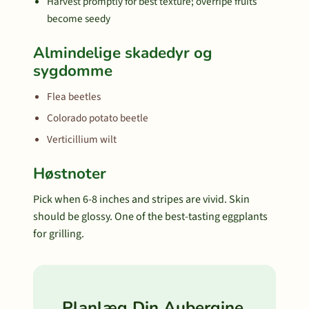
Harvest promptly for best texture; overripe fruits
become seedy
Almindelige skadedyr og
sygdomme
Flea beetles
Colorado potato beetle
Verticillium wilt
Høstnoter
Pick when 6-8 inches and stripes are vivid. Skin
should be glossy. One of the best-tasting eggplants
for grilling.
Planlæg Din Aubergine,