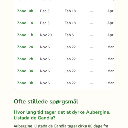
Zone 10b
Dec 3
Feb 18
—
Apr 24
Zone 11a
Dec 3
Feb 18
—
Apr 24
Zone 11b
Nov 20
Feb 5
—
Apr 11
Zone 12a
Nov 6
Jan 22
—
Mar 28
Zone 12b
Nov 6
Jan 22
—
Mar 28
Zone 13a
Nov 6
Jan 22
—
Mar 28
Zone 13b
Nov 6
Jan 22
—
Mar 28
Ofte stillede spørgsmål
Hvor lang tid tager det at dyrke Aubergine,
Listada de Gandia?
Aubergine, Listada de Gandia tager cirka 80 dage fra