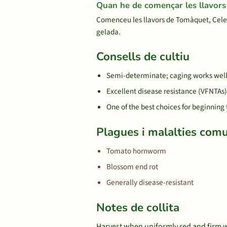
Quan he de començar les llavors 
Comenceu les llavors de Tomàquet, Celebr
gelada.
Consells de cultiu
Semi-determinate; caging works wel
Excellent disease resistance (VFNTAs)
One of the best choices for beginnin
Plagues i malalties com
Tomato hornworm
Blossom end rot
Generally disease-resistant
Notes de collita
Harvest when uniformly red and firm wit