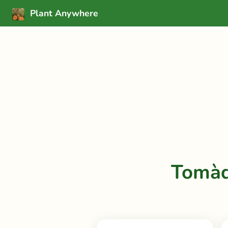
Plant Anywhere
Tomàqu