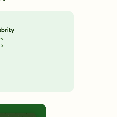
brity
es
ió