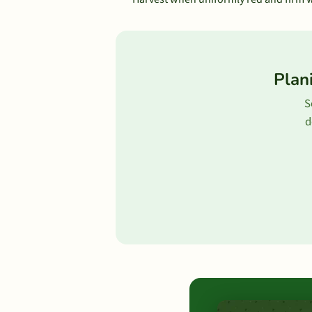
Plan
S
d