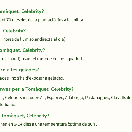
omàquet, Celebrity?
70 dies des de la plantació fins a la collita.
 Celebrity?
+ hores de llum solar directa al dia)
Tomàquet, Celebrity?
m espaiat) usant el mètode del peu quadrat.
re a les gelades?
ades i no s'ha d'exposar a gelades.
nyes per a Tomàquet, Celebrity?
Celebrity inclouen All, Espàrrec, Alfàbrega, Pastanagues, Clavells de 
olràbano.
 Tomàquet, Celebrity?
inen en 6-14 dies a una temperatura òptima de 80°F.