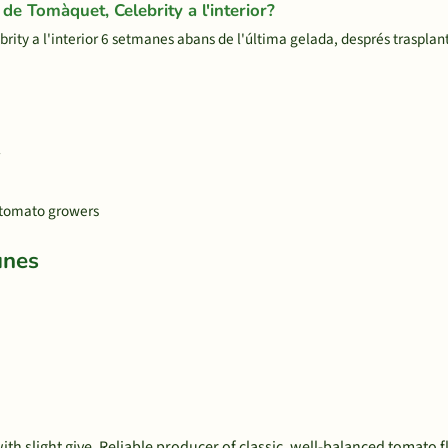
de Tomàquet, Celebrity a l'interior?
ity a l'interior 6 setmanes abans de l'última gelada, després trasplan
l
g tomato growers
unes
h slight give. Reliable producer of classic, well-balanced tomato f