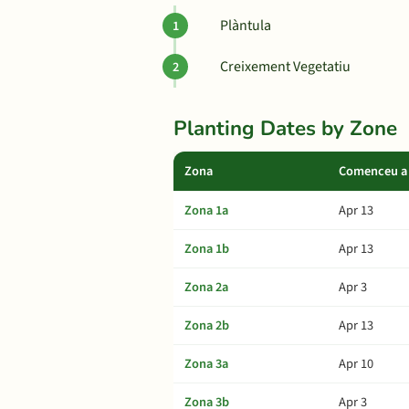
Plàntula
Creixement Vegetatiu
Planting Dates by Zone
Zona
Comenceu a 
Zona 1a
Apr 13
Zona 1b
Apr 13
Zona 2a
Apr 3
Zona 2b
Apr 13
Zona 3a
Apr 10
Zona 3b
Apr 3