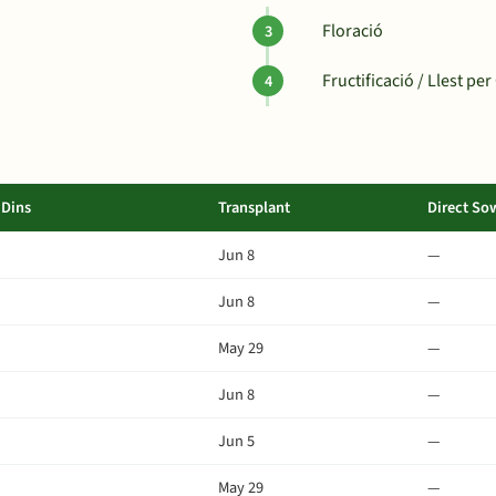
Floració
Fructificació / Llest per 
Dins
Transplant
Direct So
Jun 8
—
Jun 8
—
May 29
—
Jun 8
—
Jun 5
—
May 29
—