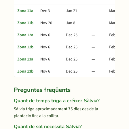
Zona 11a
Dec 3
Jan 21
—
Mar 22
Zona 11b
Nov 20
Jan 8
—
Mar 9
Zona 12a
Nov 6
Dec 25
—
Feb 23
Zona 12b
Nov 6
Dec 25
—
Feb 23
Zona 13a
Nov 6
Dec 25
—
Feb 23
Zona 13b
Nov 6
Dec 25
—
Feb 23
Preguntes freqüents
Quant de temps triga a créixer Sàlvia?
Sàlvia triga aproximadament 75 dies des de la
plantació fins a la collita.
Quant de sol necessita Sàlvia?