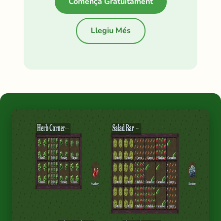
Comença Gratuïtament
Llegiu Més