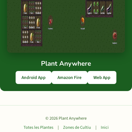
Plant Anywhere
Android App
Amazon Fire
Web App
© 2026 Plant Anywhere
Totes les Plantes
|
Zones de Cultiu
|
Inici