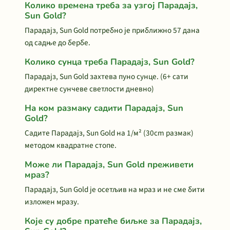
Колико времена треба за узгој Парадајз,
Sun Gold?
Парадајз, Sun Gold потребно је приближно 57 дана
од садње до бербе.
Колико сунца треба Парадајз, Sun Gold?
Парадајз, Sun Gold захтева пуно сунце. (6+ сати
директне сунчеве светлости дневно)
На ком размаку садити Парадајз, Sun
Gold?
Садите Парадајз, Sun Gold на 1/м² (30cm размак)
методом квадратне стопе.
Може ли Парадајз, Sun Gold преживети
мраз?
Парадајз, Sun Gold је осетљив на мраз и не сме бити
изложен мразу.
Које су добре пратеће биљке за Парадајз,