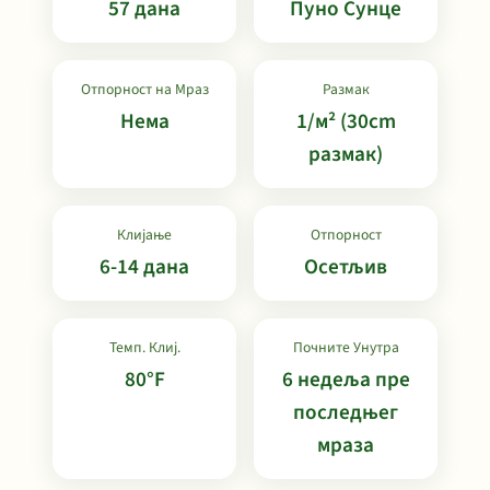
57 дана
Пуно Сунце
Отпорност на Мраз
Размак
Нема
1/м² (30cm
размак)
Клијање
Отпорност
6-14 дана
Осетљив
Темп. Клиј.
Почните Унутра
80°F
6 недеља пре
последњег
мраза