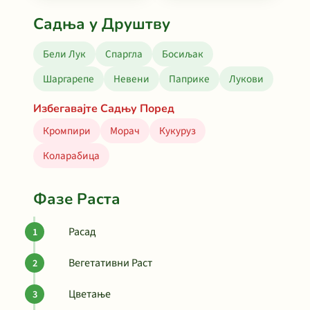
Садња у Друштву
Бели Лук
Спаргла
Босиљак
Шаргарепе
Невени
Паприке
Лукови
Избегавајте Садњу Поред
Кромпири
Морач
Кукуруз
Коларабица
Фазе Раста
Расад
Вегетативни Раст
Цветање