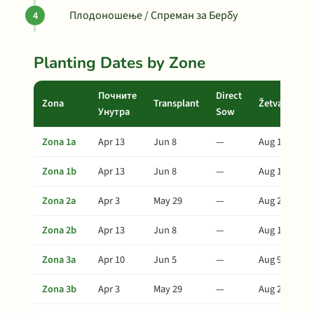
Плодоношење / Спреман за Бербу
Planting Dates by Zone
Почните
Direct
Zona
Transplant
Žetva
Унутра
Sow
Zona 1a
Apr 13
Jun 8
—
Aug 12
Zona 1b
Apr 13
Jun 8
—
Aug 12
Zona 2a
Apr 3
May 29
—
Aug 2
Zona 2b
Apr 13
Jun 8
—
Aug 12
Zona 3a
Apr 10
Jun 5
—
Aug 9
Zona 3b
Apr 3
May 29
—
Aug 2