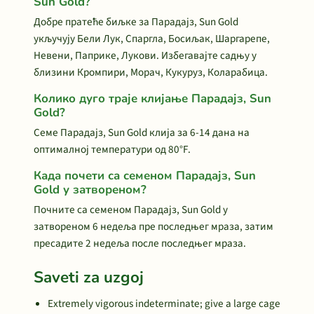
Sun Gold?
Добре пратеће биљке за Парадајз, Sun Gold
укључују Бели Лук, Спаргла, Босиљак, Шаргарепе,
Невени, Паприке, Лукови. Избегавајте садњу у
близини Кромпири, Морач, Кукуруз, Коларабица.
Колико дуго траје клијање Парадајз, Sun
Gold?
Семе Парадајз, Sun Gold клија за 6-14 дана на
оптималној температури од 80°F.
Када почети са семеном Парадајз, Sun
Gold у затвореном?
Почните са семеном Парадајз, Sun Gold у
затвореном 6 недеља пре последњег мраза, затим
пресадите 2 недеља после последњег мраза.
Saveti za uzgoj
Extremely vigorous indeterminate; give a large cage