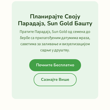
Планирајте Своју
Парадајз, Sun Gold Башту
Пратите Парадајз, Sun Gold од семена до
бербе са прилагођеним датумима мраза,
саветима за заливање и визуелизацијом
садње у друштву.
Почните Бесплатно
Сазнајте Више