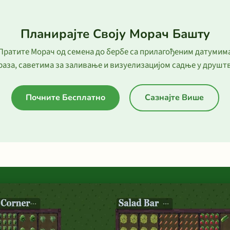
Планирајте Своју Морач Башту
Пратите Морач од семена до бербе са прилагођеним датумим
раза, саветима за заливање и визуелизацијом садње у друштв
Почните Бесплатно
Сазнајте Више