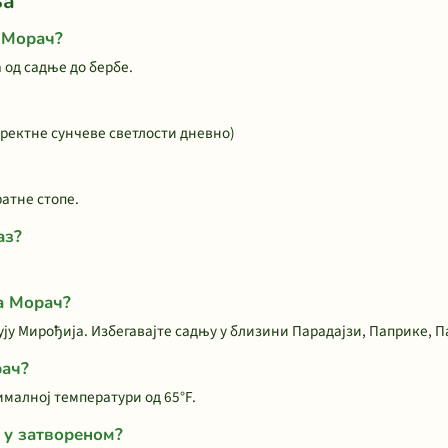
ња
ј Морач?
 од садње до бербе.
иректне сунчеве светлости дневно)
атне стопе.
аз?
а Морач?
ју Мирођија. Избегавајте садњу у близини Парадајзи, Паприке, П
рач?
ималној температури од 65°F.
 у затвореном?