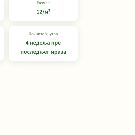
Размак
12/м²
Почните Унутра
4 недеља пре
последњег мраза