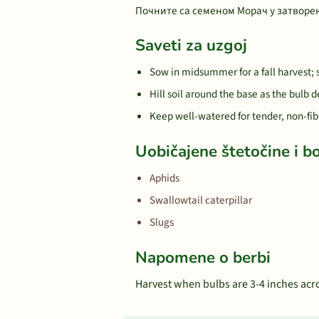
Почните са семеном Морач у затворен
Saveti za uzgoj
Sow in midsummer for a fall harvest; 
Hill soil around the base as the bulb d
Keep well-watered for tender, non-fib
Uobičajene štetočine i bo
Aphids
Swallowtail caterpillar
Slugs
Napomene o berbi
Harvest when bulbs are 3-4 inches acros