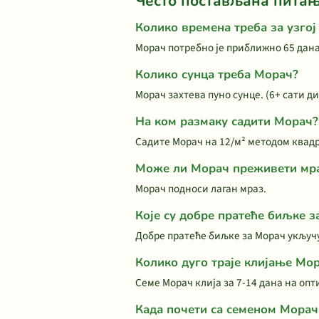
Често постављана пита
Колико времена треба за узго
Морач потребно је приближно 65 дана
Колико сунца треба Морач?
Морач захтева пуно сунце. (6+ сати д
На ком размаку садити Морач?
Садите Морач на 12/м² методом квадр
Може ли Морач преживети мр
Морач подноси лаган мраз.
Које су добре пратеће биљке з
Добре пратеће биљке за Морач укључу
Колико дуго траје клијање Мо
Семе Морач клија за 7-14 дана на опт
Када почети са семеном Морач