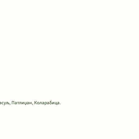
асуљ, Патлиџан, Коларабица.