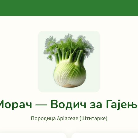
Морач — Водич за Гајењ
Породица Apiaceae (Штитарке)