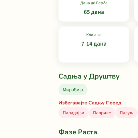
Дана до Бербе
65 дана
Клијање
7-14 дана
Садња у Друштву
Мирођија
Избегавајте Садњу Поред
Парадајзи
Паприке
Пасуљ
Фазе Раста