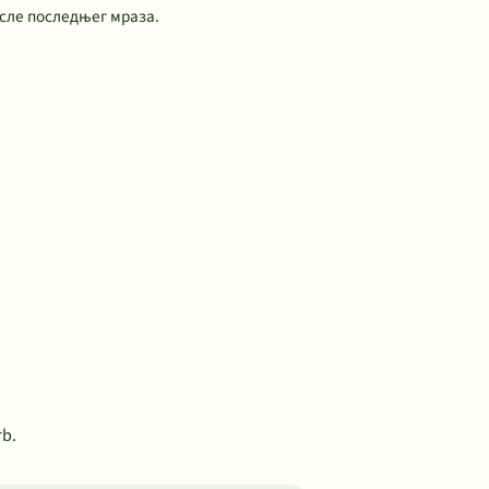
сле последњег мраза.
rb.