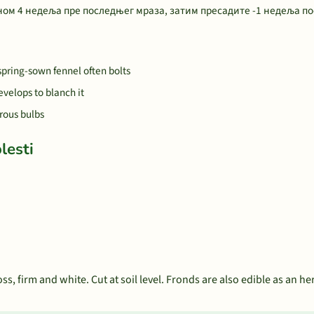
ом 4 недеља пре последњег мраза, затим пресадите -1 недеља по
spring-sown fennel often bolts
evelops to blanch it
rous bulbs
lesti
s, firm and white. Cut at soil level. Fronds are also edible as an he