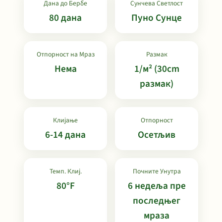
Дана до Бербе
Сунчева Светлост
80 дана
Пуно Сунце
Отпорност на Мраз
Размак
Нема
1/м² (30cm
размак)
Клијање
Отпорност
6-14 дана
Осетљив
Темп. Клиј.
Почните Унутра
80°F
6 недеља пре
последњег
мраза