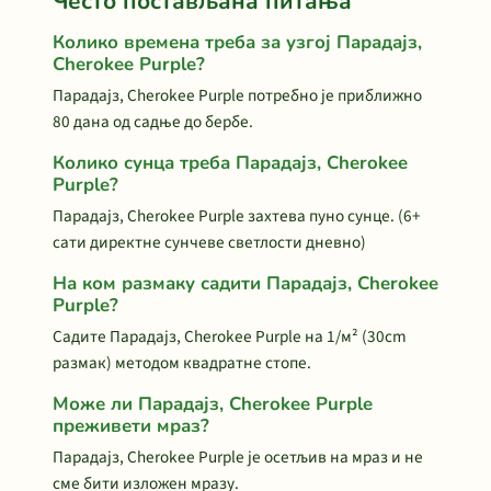
Често постављана питања
Колико времена треба за узгој Парадајз,
Cherokee Purple?
Парадајз, Cherokee Purple потребно је приближно
80 дана од садње до бербе.
Колико сунца треба Парадајз, Cherokee
Purple?
Парадајз, Cherokee Purple захтева пуно сунце. (6+
сати директне сунчеве светлости дневно)
На ком размаку садити Парадајз, Cherokee
Purple?
Садите Парадајз, Cherokee Purple на 1/м² (30cm
размак) методом квадратне стопе.
Може ли Парадајз, Cherokee Purple
преживети мраз?
Парадајз, Cherokee Purple је осетљив на мраз и не
сме бити изложен мразу.