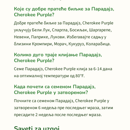
Које су добре пратеће биљке за Парадајз,
Cherokee Purple?
Добре пратеће биљке за Парадајз, Cherokee Purple
укључују Бели Лук, Спаргла, Босиљак, Шаргарепе,
Невени, Паприке, Лукови. Избегавајте садњу у
близини Кромпири, Морач, Кукуруз, Коларабица.
Колико дуго траје клијање Парадајз,
Cherokee Purple?
Семе Парадајз, Cherokee Purple клија за 6-14 дана
на оптималној температури од 80°F.
Када почети са семеном Парадајз,
Cherokee Purple у затвореном?
Почните са семеном Парадајз, Cherokee Purple у
затвореном 6 недеља пре последњег мраза, затим
пресадите 2 недеља после последњег мраза.
Saveti za uzgoj