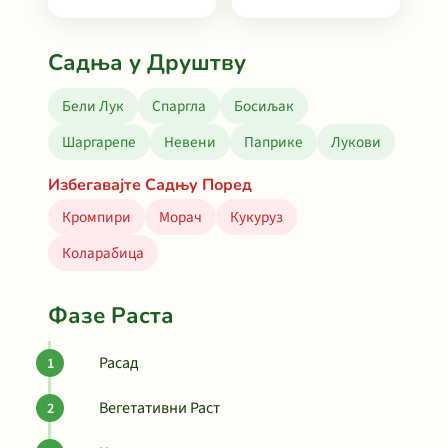
Садња у Друштву
Бели Лук
Спаргла
Босиљак
Шаргарепе
Невени
Паприке
Лукови
Избегавајте Садњу Поред
Кромпири
Морач
Кукуруз
Коларабица
Фазе Раста
Расад
Вегетативни Раст