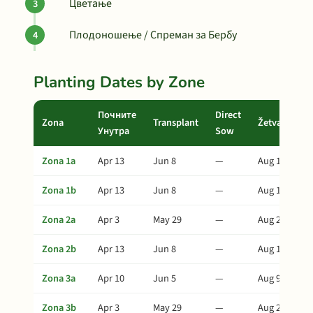
Цветање
Плодоношење / Спреман за Бербу
Planting Dates by Zone
Почните
Direct
Zona
Transplant
Žetva
Унутра
Sow
Zona 1a
Apr 13
Jun 8
—
Aug 12
Zona 1b
Apr 13
Jun 8
—
Aug 12
Zona 2a
Apr 3
May 29
—
Aug 2
Zona 2b
Apr 13
Jun 8
—
Aug 12
Zona 3a
Apr 10
Jun 5
—
Aug 9
Zona 3b
Apr 3
May 29
—
Aug 2