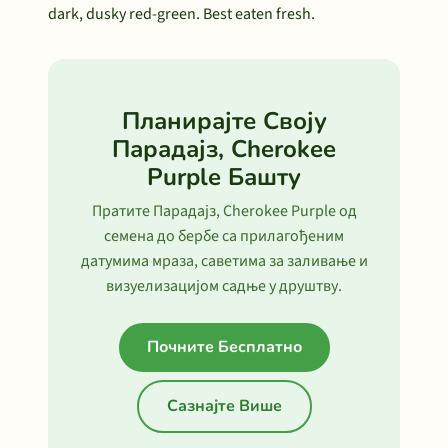
dark, dusky red-green. Best eaten fresh.
Планирајте Своју
Парадајз, Cherokee
Purple Башту
Пратите Парадајз, Cherokee Purple од
семена до бербе са прилагођеним
датумима мраза, саветима за заливање и
визуелизацијом садње у друштву.
Почните Бесплатно
Сазнајте Више