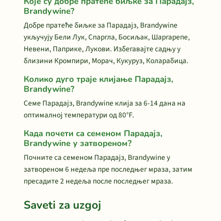
Које су добре пратеће биљке за Парадајз,
Brandywine?
Добре пратеће биљке за Парадајз, Brandywine
укључују Бели Лук, Спаргла, Босиљак, Шаргарепе,
Невени, Паприке, Лукови. Избегавајте садњу у
близини Кромпири, Морач, Кукуруз, Коларабица.
Колико дуго траје клијање Парадајз,
Brandywine?
Семе Парадајз, Brandywine клија за 6-14 дана на
оптималној температури од 80°F.
Када почети са семеном Парадајз,
Brandywine у затвореном?
Почните са семеном Парадајз, Brandywine у
затвореном 6 недеља пре последњег мраза, затим
пресадите 2 недеља после последњег мраза.
Saveti za uzgoj