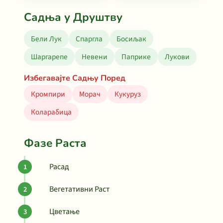
Садња у Друштву
Бели Лук
Спаргла
Босиљак
Шаргарепе
Невени
Паприке
Лукови
Избегавајте Садњу Поред
Кромпири
Морач
Кукуруз
Коларабица
Фазе Раста
Расад
Вегетативни Раст
Цветање