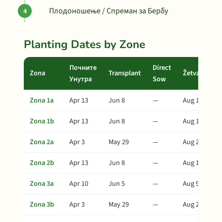
Плодоношење / Спреман за Бербу
Planting Dates by Zone
Почните
Direct
Zona
Transplant
Žetva
Унутра
Sow
Zona 1a
Apr 13
Jun 8
—
Aug 12
Zona 1b
Apr 13
Jun 8
—
Aug 12
Zona 2a
Apr 3
May 29
—
Aug 2
Zona 2b
Apr 13
Jun 8
—
Aug 12
Zona 3a
Apr 10
Jun 5
—
Aug 9
Zona 3b
Apr 3
May 29
—
Aug 2