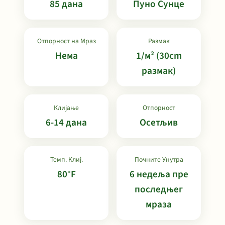
85 дана
Пуно Сунце
Отпорност на Мраз
Размак
Нема
1/м² (30cm
размак)
Клијање
Отпорност
6-14 дана
Осетљив
Темп. Клиј.
Почните Унутра
80°F
6 недеља пре
последњег
мраза