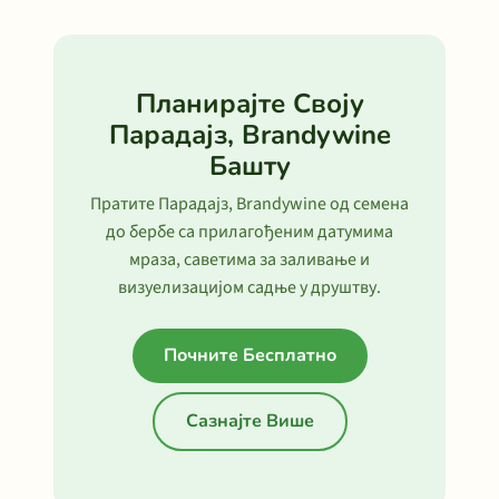
Планирајте Своју
Парадајз, Brandywine
Башту
Пратите Парадајз, Brandywine од семена
до бербе са прилагођеним датумима
мраза, саветима за заливање и
визуелизацијом садње у друштву.
Почните Бесплатно
Сазнајте Више