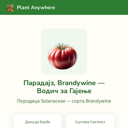
Plant Anywhere
Парадајз, Brandywine —
Водич за Гајење
Породица Solanaceae — сорта Brandywine
Дана до Бербе
Сунчева Светлост