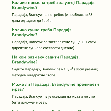
Колико времена треба за узгој Парадајз,
Brandywine?
Парадајз, Brandywine потребно је приближно 85
дана од садње до бербе.
Колико сунца треба Парадајз,
Brandywine?
Парадајз, Brandywine захтева пуно сунце. (6+ сати
директне сунчеве светлости дневно)
На ком размаку садити Парадајз,
Brandywine?
Садите Парадајз, Brandywine на 1/м² (30cm размак)
методом квадратне стопе.
Може ли Парадајз, Brandywine преживети
мраз?
Парадајз, Brandywine је осетљив на мраз и не сме
бити изложен мразу.