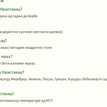
ња
 Краставац?
дана од садње до бербе.
?
ти директне сунчеве светлости дневно)
вац?
азмак) методом квадратне стопе.
 мраз?
е бити изложен мразу.
а Краставац?
ључују Мирођија, Невени, Пасуљ, Грашак, Кукуруз. Избегавајте с
ставац?
 оптималној температури од 85°F.