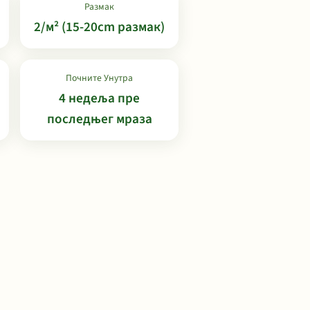
Размак
2/м² (15-20cm размак)
Почните Унутра
4 недеља пре
последњег мраза