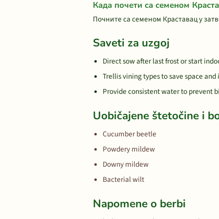
Када почети са семеном Краст
Почните са семеном Краставац у затв
Saveti za uzgoj
Direct sow after last frost or start ind
Trellis vining types to save space and
Provide consistent water to prevent bit
Uobičajene štetočine i bo
Cucumber beetle
Powdery mildew
Downy mildew
Bacterial wilt
Napomene o berbi