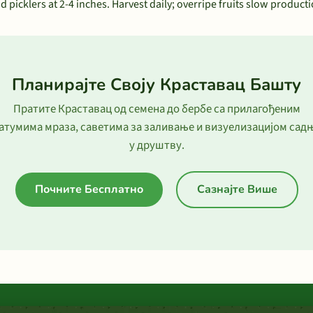
d picklers at 2-4 inches. Harvest daily; overripe fruits slow producti
Планирајте Своју Краставац Башту
Пратите Краставац од семена до бербе са прилагођеним
атумима мраза, саветима за заливање и визуелизацијом сад
у друштву.
Почните Бесплатно
Сазнајте Више