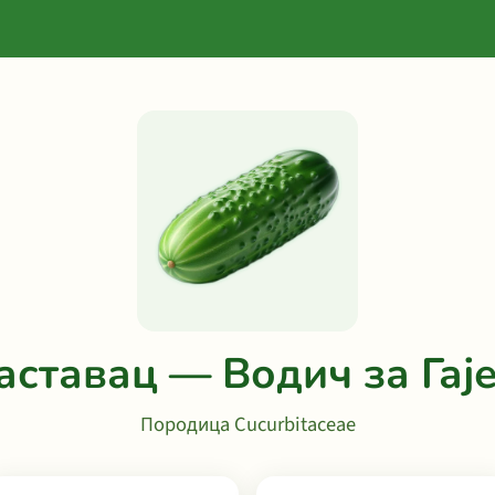
аставац — Водич за Гај
Породица Cucurbitaceae