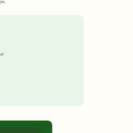
on.
ње