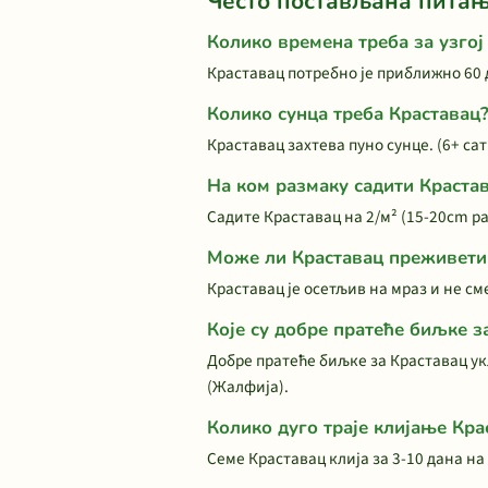
Често постављана пита
Колико времена треба за узгој
Краставац потребно је приближно 60 
Колико сунца треба Краставац
Краставац захтева пуно сунце. (6+ са
На ком размаку садити Краста
Садите Краставац на 2/м² (15-20cm р
Може ли Краставац преживети
Краставац је осетљив на мраз и не см
Које су добре пратеће биљке з
Добре пратеће биљке за Краставац ук
(Жалфија).
Колико дуго траје клијање Кра
Семе Краставац клија за 3-10 дана на