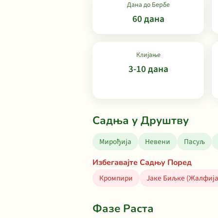
Дана до Бербе
60 дана
Клијање
3-10 дана
Садња у Друштву
Мирођија
Невени
Пасуљ
Избегавајте Садњу Поред
Кромпири
Јаке Биљке (Жалфија
Фазе Раста