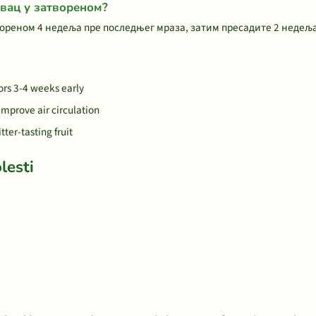
авац у затвореном?
ореном 4 недеља пре последњег мраза, затим пресадите 2 недеља
oors 3-4 weeks early
 improve air circulation
ter-tasting fruit
lesti