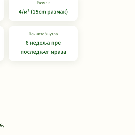
Размак
4/м² (15cm размак)
Почните Унутра
6 недеља пре
последњег мраза
бу