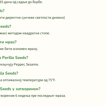
35 дана од садње до бербе.
ds?
 сати директне сунчеве светлости дневно)
Seeds?
азмак) методом квадратне стопе.
ти мраз?
 сме бити изложен мразу.
 Perilla Seeds?
укључују Pepper, Sesame.
lla Seeds?
 на оптималној температури од 75°F.
 Seeds у затвореном?
атвореном 6 недеља пре последњег мраза.