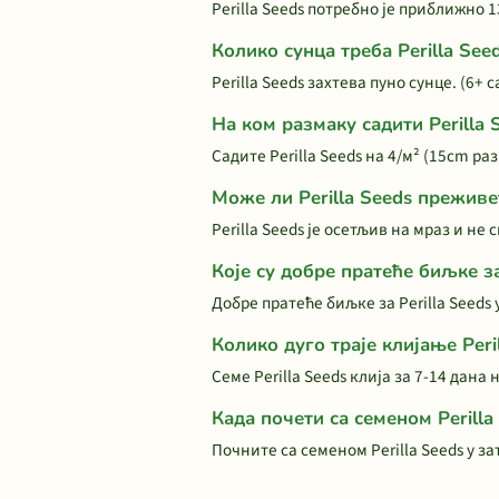
Perilla Seeds потребно је приближно 1
Колико сунца треба Perilla See
Perilla Seeds захтева пуно сунце. (6+
На ком размаку садити Perilla 
Садите Perilla Seeds на 4/м² (15cm р
Може ли Perilla Seeds преживе
Perilla Seeds је осетљив на мраз и не
Које су добре пратеће биљке за
Добре пратеће биљке за Perilla Seeds 
Колико дуго траје клијање Peri
Семе Perilla Seeds клија за 7-14 дана
Када почети са семеном Perilla
Почните са семеном Perilla Seeds у з