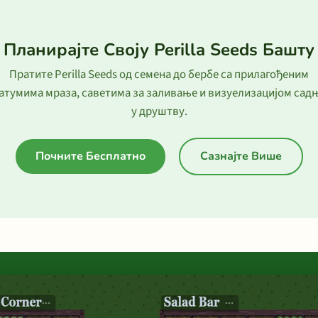
Планирајте Своју Perilla Seeds Башту
Пратите Perilla Seeds од семена до бербе са прилагођеним
атумима мраза, саветима за заливање и визуелизацијом сад
у друштву.
Почните Бесплатно
Сазнајте Више