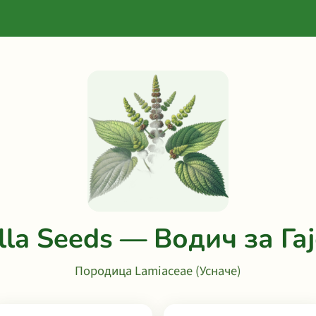
illa Seeds — Водич за Га
Породица Lamiaceae (Усначе)