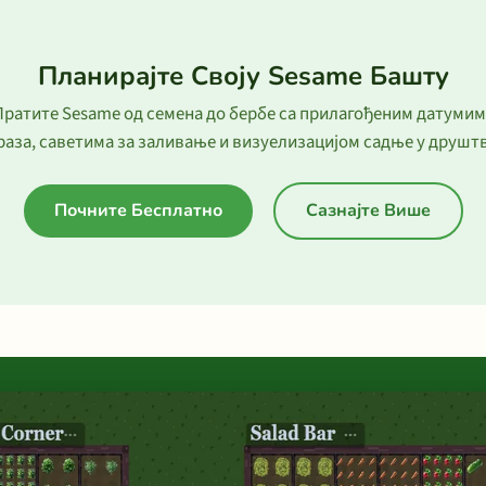
Планирајте Своју Sesame Башту
Пратите Sesame од семена до бербе са прилагођеним датумим
раза, саветима за заливање и визуелизацијом садње у друштв
Почните Бесплатно
Сазнајте Више