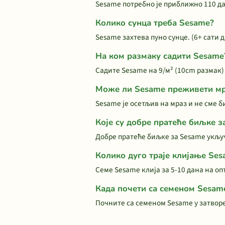
Sesame потребно је приближно 110 да
Колико сунца треба Sesame?
Sesame захтева пуно сунце. (6+ сати 
На ком размаку садити Sesame
Садите Sesame на 9/м² (10cm размак)
Може ли Sesame преживети м
Sesame је осетљив на мраз и не сме б
Које су добре пратеће биљке з
Добре пратеће биљке за Sesame укључ
Колико дуго траје клијање Se
Семе Sesame клија за 5-10 дана на оп
Када почети са семеном Sesam
Почните са семеном Sesame у затвор