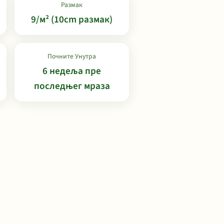
Размак
9/м² (10cm размак)
Почните Унутра
6 недеља пре
последњег мраза