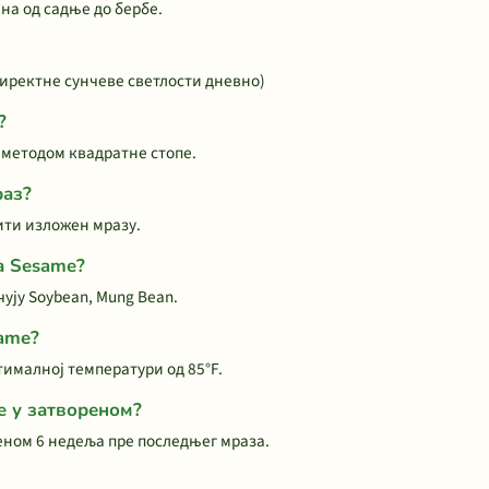
на од садње до бербе.
директне сунчеве светлости дневно)
?
 методом квадратне стопе.
раз?
ити изложен мразу.
а Sesame?
ују Soybean, Mung Bean.
same?
тималној температури од 85°F.
e у затвореном?
еном 6 недеља пре последњег мраза.