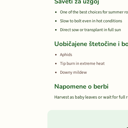
Saveti za uzgoj
One of the best choices for summer 
Slow to bolt even in hot conditions
Direct sow or transplant in full sun
Uobičajene štetočine i bo
Aphids
Tip burn in extreme heat
Downy mildew
Napomene o berbi
Harvest as baby leaves or wait for ful