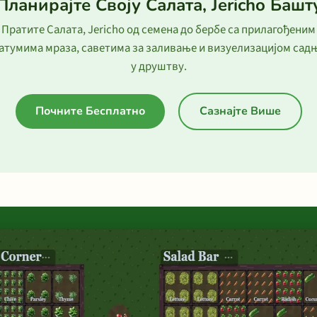
Планирајте Своју Салата, Jericho Башт
Пратите Салата, Jericho од семена до бербе са прилагођеним
атумима мраза, саветима за заливање и визуелизацијом сад
у друштву.
Почните Бесплатно
Сазнајте Више