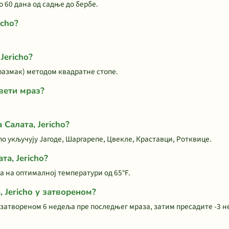
о 60 дана од садње до бербе.
icho?
Jericho?
 размак) методом квадратне стопе.
вети мраз?
 Салата, Jericho?
ho укључују Јагоде, Шаргарепе, Цвекле, Краставци, Ротквице.
та, Jericho?
на на оптималној температури од 65°F.
 Jericho у затвореном?
у затвореном 6 недеља пре последњег мраза, затим пресадите -3 