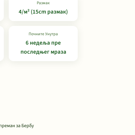
Размак
4/м² (15cm размак)
Почните Унутра
6 недеља пре
последњег мраза
преман за Бербу