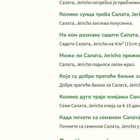
Салата, Jericho потребно је приближн
Колико сунца треба Салата, Jer
Салата, Jericho захтева полусенка.
На ком размаку садити Салата, 
Садите Салата, Jericho на 4/м² (15cm
Може ли Салата, Jericho прежи
Салата, Jericho подноси лаган мраз.
Које су добре пратеће биљке за
Добре пратеће биљке за Салата, Jeric
Колико дуго траје клијање Сала
Семе Салата, Jericho клија за 4-10 да
Када почети са семеном Салата,
Почните са семеном Салата, Jericho 