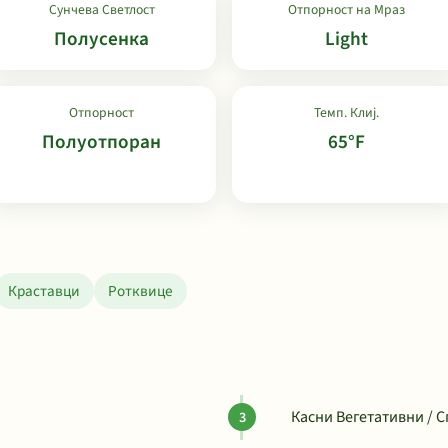
Сунчева Светлост
Отпорност на Мраз
Полусенка
Light
Отпорност
Темп. Клиј.
Полуотпоран
65°F
Краставци
Ротквице
Касни Вегетативни / С