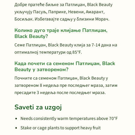
Добре пратеће биљке за Патлиџан, Black Beauty
укључују Пасуљ, Паприке, Невени, Амарант,
Босиљак. Избегавајте садњу у близини Морач.
Колико дуго траје клијање Патлиџан,
Black Beauty?
Семе Патлиџан, Black Beauty клија за 7-14 дана на
оптималној температури од 85°F.
Када почети са семеном Патлиџан, Black
Beauty у затвореном?
Почните са семеном Патлиџан, Black Beauty у
затвореном 8 недеља пре последњег мраза, затим
пресадите 3 недеља после последњег мраза.
Saveti za uzgoj
Needs consistently warm temperatures above 70°F
Stake or cage plants to support heavy fruit