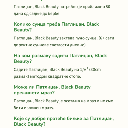
Патлиџан, Black Beauty потребно је приближно 80
дана од садње до бербе.
Колико сунца треба Патлиџан, Black
Beauty?
Патлиџан, Black Beauty захтева пуно сунце. (6+ сати
директне сунчеве светлости дневно)
На ком размаку садити Патлиџан, Black
Beauty?
Садите Патлиџан, Black Beauty на 1/м² (30cm
размак) методом квадратне стопе.
Може ли Патлиџан, Black Beauty
преживети мраз?
Патлиџан, Black Beauty је осетљив на мраз и не сме
бити изложен мразу.
Које су добре пратеће биљке за Патлиџан,
Black Beauty?