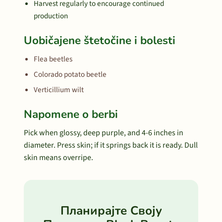
Harvest regularly to encourage continued
production
Uobičajene štetočine i bolesti
Flea beetles
Colorado potato beetle
Verticillium wilt
Napomene o berbi
Pick when glossy, deep purple, and 4-6 inches in
diameter. Press skin; if it springs back it is ready. Dull
skin means overripe.
Планирајте Своју