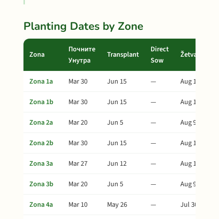
Planting Dates by Zone
Почните
Direct
Zona
Transplant
Žetva
Унутра
Sow
Zona 1a
Mar 30
Jun 15
—
Aug 19
Zona 1b
Mar 30
Jun 15
—
Aug 19
Zona 2a
Mar 20
Jun 5
—
Aug 9
Zona 2b
Mar 30
Jun 15
—
Aug 19
Zona 3a
Mar 27
Jun 12
—
Aug 16
Zona 3b
Mar 20
Jun 5
—
Aug 9
Zona 4a
Mar 10
May 26
—
Jul 30