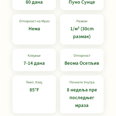
80 дана
Пуно Сунце
Отпорност на Мраз
Размак
Нема
1/м² (30cm
размак)
Клијање
Отпорност
7-14 дана
Веома Осетљив
Темп. Клиј.
Почните Унутра
85°F
8 недеља пре
последњег
мраза