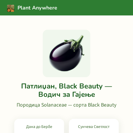
Plant Anywhere
Патлиџан, Black Beauty —
Водич за Гајење
Породица Solanaceae — сорта Black Beauty
Дана до Бербе
Сунчева Светлост