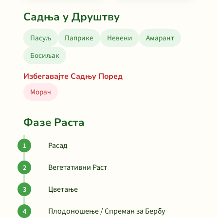
Садња у Друштву
Пасуљ
Паприке
Невени
Амарант
Босиљак
Избегавајте Садњу Поред
Морач
Фазе Раста
Расад
Вегетативни Раст
Цветање
Плодоношење / Спреман за Бербу