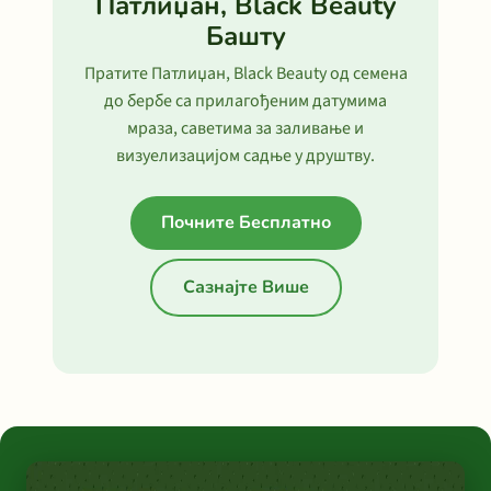
Патлиџан, Black Beauty
Башту
Пратите Патлиџан, Black Beauty од семена
до бербе са прилагођеним датумима
мраза, саветима за заливање и
визуелизацијом садње у друштву.
Почните Бесплатно
Сазнајте Више