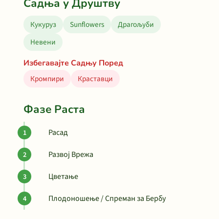
Садња у Друштву
Кукуруз
Sunflowers
Драгољуби
Невени
Избегавајте Садњу Поред
Кромпири
Краставци
Фазе Раста
Расад
Развој Врежа
Цветање
Плодоношење / Спреман за Бербу