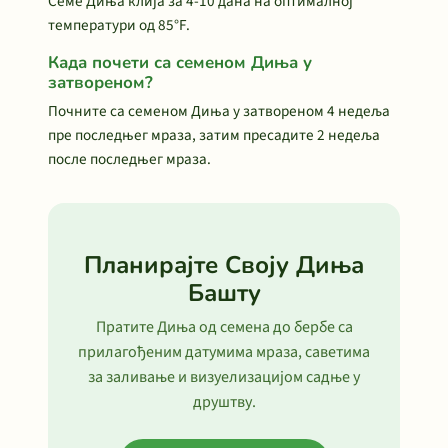
Семе Диња клија за 4-10 дана на оптималној
температури од 85°F.
Када почети са семеном Диња у
затвореном?
Почните са семеном Диња у затвореном 4 недеља
пре последњег мраза, затим пресадите 2 недеља
после последњег мраза.
Планирајте Своју Диња
Башту
Пратите Диња од семена до бербе са
прилагођеним датумима мраза, саветима
за заливање и визуелизацијом садње у
друштву.