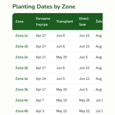
Planting Dates by Zone
Почните
Direct
Zona
Transplant
Žetva
Унутра
Sow
Zona 1a
Apr 27
Jun 8
Jun 15
Aug 17
Zona 1b
Apr 27
Jun 8
Jun 15
Aug 17
Zona 2a
Apr 17
May 29
Jun 5
Aug 7
Zona 2b
Apr 27
Jun 8
Jun 15
Aug 17
Zona 3a
Apr 24
Jun 5
Jun 12
Aug 14
Zona 3b
Apr 17
May 29
Jun 5
Aug 7
Zona 4a
Apr 7
May 19
May 26
Jul 28
Zona 4b
Apr 3
May 15
May 22
Jul 24