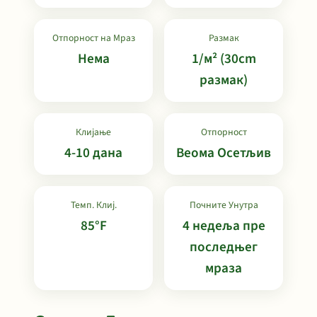
Отпорност на Мраз
Размак
Нема
1/м² (30cm
размак)
Клијање
Отпорност
4-10 дана
Веома Осетљив
Темп. Клиј.
Почните Унутра
85°F
4 недеља пре
последњег
мраза