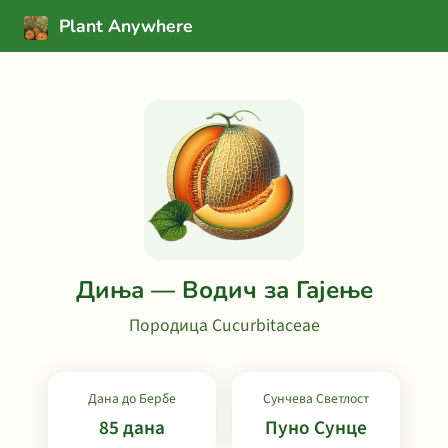
Plant Anywhere
Диња — Водич за Гајење
Породица Cucurbitaceae
Дана до Бербе
Сунчева Светлост
85 дана
Пуно Сунце