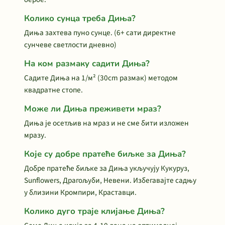
Колико сунца треба Диња?
Диња захтева пуно сунце. (6+ сати директне
сунчеве светлости дневно)
На ком размаку садити Диња?
Садите Диња на 1/м² (30cm размак) методом
квадратне стопе.
Може ли Диња преживети мраз?
Диња је осетљив на мраз и не сме бити изложен
мразу.
Које су добре пратеће биљке за Диња?
Добре пратеће биљке за Диња укључују Кукуруз,
Sunflowers, Драгољуби, Невени. Избегавајте садњу
у близини Кромпири, Краставци.
Колико дуго траје клијање Диња?