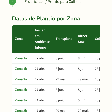
Frutificacao / Pronto para Colheita
Datas de Plantio por Zona
Iniciar
em
Direct
Zona
Transplant
Colheita
Ambiente
Sow
Interno
Zona 1a
27 abr.
8 jun.
8 jun.
28 jul.
Zona 1b
27 abr.
8 jun.
8 jun.
28 jul.
Zona 2a
17 abr.
29 mai.
29 mai.
18 jul.
Zona 2b
27 abr.
8 jun.
8 jun.
28 jul.
Zona 3a
24 abr.
5 jun.
5 jun.
25 jul.
Zona 3b
17 abr.
29 mai.
29 mai.
18 jul.