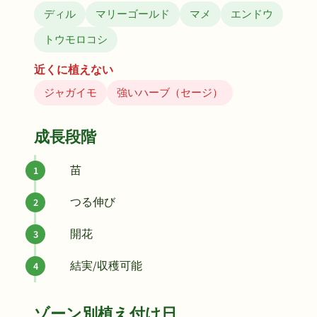
ディル
マリーゴールド
マメ
エンドウ
トウモロコシ
近くに植えない
ジャガイモ
強いハーブ（セージ）
成長段階
苗
つる伸び
開花
結実/収穫可能
ゾーン別植え付け日