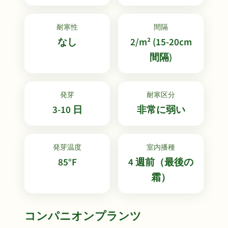
耐寒性
間隔
なし
2/m² (15-20cm
間隔)
発芽
耐寒区分
3-10 日
非常に弱い
発芽温度
室内播種
85°F
4 週前（最後の
霜）
コンパニオンプランツ