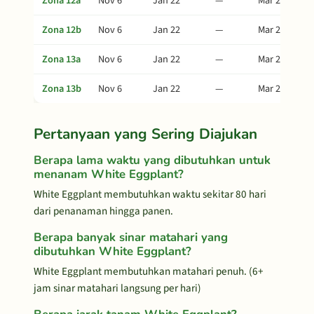
Zona 12a
Nov 6
Jan 22
—
Mar 28
Zona 12b
Nov 6
Jan 22
—
Mar 28
Zona 13a
Nov 6
Jan 22
—
Mar 28
Zona 13b
Nov 6
Jan 22
—
Mar 28
Pertanyaan yang Sering Diajukan
Berapa lama waktu yang dibutuhkan untuk
menanam White Eggplant?
White Eggplant membutuhkan waktu sekitar 80 hari
dari penanaman hingga panen.
Berapa banyak sinar matahari yang
dibutuhkan White Eggplant?
White Eggplant membutuhkan matahari penuh. (6+
jam sinar matahari langsung per hari)