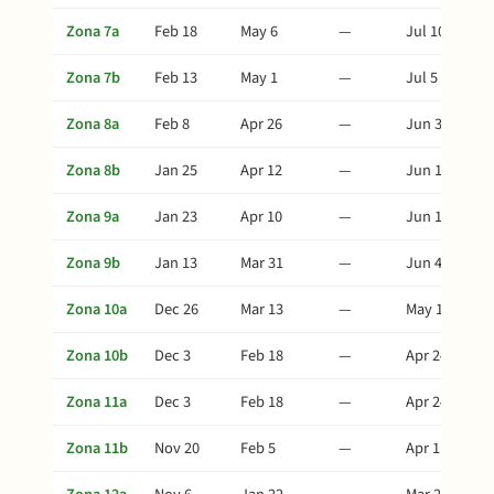
Zona 7a
Feb 18
May 6
—
Jul 10
Zona 7b
Feb 13
May 1
—
Jul 5
Zona 8a
Feb 8
Apr 26
—
Jun 30
Zona 8b
Jan 25
Apr 12
—
Jun 16
Zona 9a
Jan 23
Apr 10
—
Jun 14
Zona 9b
Jan 13
Mar 31
—
Jun 4
Zona 10a
Dec 26
Mar 13
—
May 17
Zona 10b
Dec 3
Feb 18
—
Apr 24
Zona 11a
Dec 3
Feb 18
—
Apr 24
Zona 11b
Nov 20
Feb 5
—
Apr 11