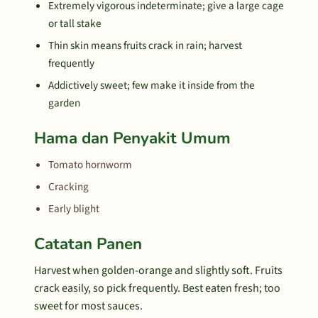
Extremely vigorous indeterminate; give a large cage
or tall stake
Thin skin means fruits crack in rain; harvest
frequently
Addictively sweet; few make it inside from the
garden
Hama dan Penyakit Umum
Tomato hornworm
Cracking
Early blight
Catatan Panen
Harvest when golden-orange and slightly soft. Fruits
crack easily, so pick frequently. Best eaten fresh; too
sweet for most sauces.