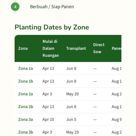
Berbuah / Siap Panen
Planting Dates by Zone
Mulai di
Direct
Zona
Dalam
Transplant
Panen
Sow
Ruangan
Zona 1a
Apr 13
Jun 8
—
Aug 12
Zona 1b
Apr 13
Jun 8
—
Aug 12
Zona 2a
Apr 3
May 29
—
Aug 2
Zona 2b
Apr 13
Jun 8
—
Aug 12
Zona 3a
Apr 10
Jun 5
—
Aug 9
Zona 3b
Apr 3
May 29
—
Aug 2