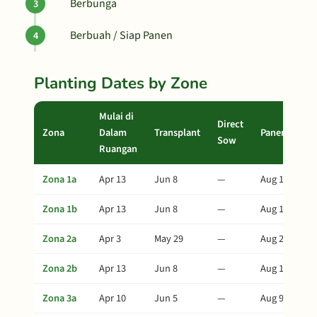
Berbunga
Berbuah / Siap Panen
Planting Dates by Zone
Mulai di
Direct
Zona
Dalam
Transplant
Panen
Sow
Ruangan
Zona 1a
Apr 13
Jun 8
—
Aug 12
Zona 1b
Apr 13
Jun 8
—
Aug 12
Zona 2a
Apr 3
May 29
—
Aug 2
Zona 2b
Apr 13
Jun 8
—
Aug 12
Zona 3a
Apr 10
Jun 5
—
Aug 9