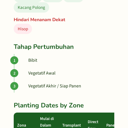
Kacang Polong
Hindari Menanam Dekat
Hisop
Tahap Pertumbuhan
Bibit
Vegetatif Awal
Vegetatif Akhir / Siap Panen
Planting Dates by Zone
Mulai di
Direct
Zona
Dalam
Transplant
Panen