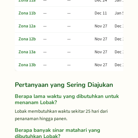
Zona 11a
—
—
Dec 24
Jan 18
Zona 11b
—
—
Dec 11
Jan 5
Zona 12a
—
—
Nov 27
Dec 22
Zona 12b
—
—
Nov 27
Dec 22
Zona 13a
—
—
Nov 27
Dec 22
Zona 13b
—
—
Nov 27
Dec 22
Pertanyaan yang Sering Diajukan
Berapa lama waktu yang dibutuhkan untuk
menanam Lobak?
Lobak membutuhkan waktu sekitar 25 hari dari
penanaman hingga panen.
Berapa banyak sinar matahari yang
dibutuhkan Lobak?