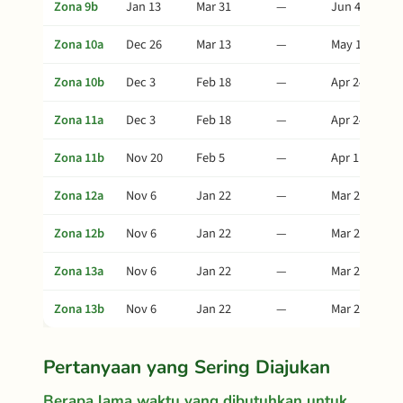
Zona 9b
Jan 13
Mar 31
—
Jun 4
Zona 10a
Dec 26
Mar 13
—
May 17
Zona 10b
Dec 3
Feb 18
—
Apr 24
Zona 11a
Dec 3
Feb 18
—
Apr 24
Zona 11b
Nov 20
Feb 5
—
Apr 11
Zona 12a
Nov 6
Jan 22
—
Mar 28
Zona 12b
Nov 6
Jan 22
—
Mar 28
Zona 13a
Nov 6
Jan 22
—
Mar 28
Zona 13b
Nov 6
Jan 22
—
Mar 28
Pertanyaan yang Sering Diajukan
Berapa lama waktu yang dibutuhkan untuk