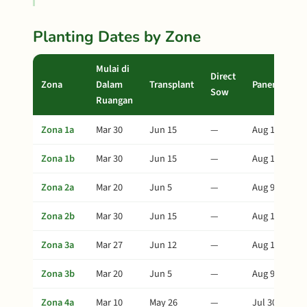
Planting Dates by Zone
Mulai di
Direct
Zona
Dalam
Transplant
Panen
Sow
Ruangan
Zona 1a
Mar 30
Jun 15
—
Aug 19
Zona 1b
Mar 30
Jun 15
—
Aug 19
Zona 2a
Mar 20
Jun 5
—
Aug 9
Zona 2b
Mar 30
Jun 15
—
Aug 19
Zona 3a
Mar 27
Jun 12
—
Aug 16
Zona 3b
Mar 20
Jun 5
—
Aug 9
Zona 4a
Mar 10
May 26
—
Jul 30