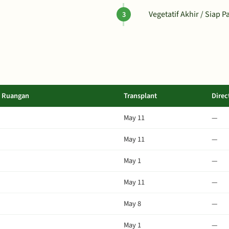
Vegetatif Akhir / Siap 
m Ruangan
Transplant
Direc
May 11
—
May 11
—
May 1
—
May 11
—
May 8
—
May 1
—