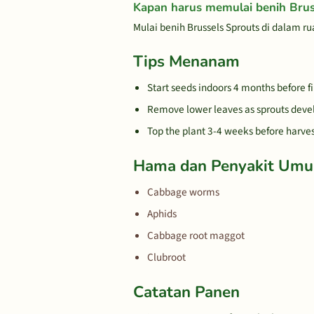
Kapan harus memulai benih Brus
Mulai benih Brussels Sprouts di dalam 
Tips Menanam
Start seeds indoors 4 months before firs
Remove lower leaves as sprouts deve
Top the plant 3-4 weeks before harve
Hama dan Penyakit Um
Cabbage worms
Aphids
Cabbage root maggot
Clubroot
Catatan Panen