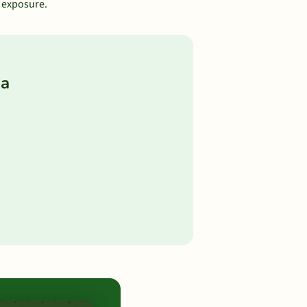
t exposure.
da