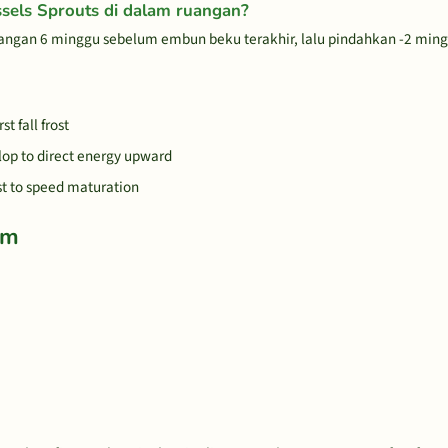
sels Sprouts di dalam ruangan?
ruangan 6 minggu sebelum embun beku terakhir, lalu pindahkan -2 ming
t fall frost
lop to direct energy upward
st to speed maturation
um