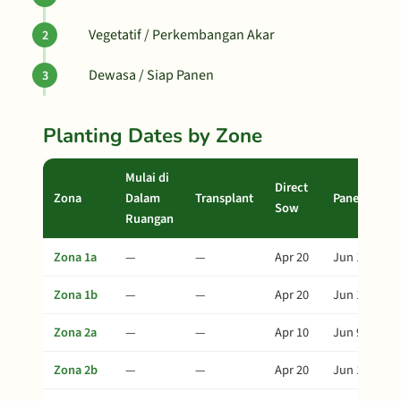
Vegetatif / Perkembangan Akar
Dewasa / Siap Panen
Planting Dates by Zone
Mulai di
Direct
Zona
Dalam
Transplant
Panen
Sow
Ruangan
Zona 1a
—
—
Apr 20
Jun 19
Zona 1b
—
—
Apr 20
Jun 19
Zona 2a
—
—
Apr 10
Jun 9
Zona 2b
—
—
Apr 20
Jun 19