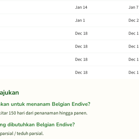
Jan 14
Jan 7
Jan 1
Dec 2
Dec 18
Dec 1
Dec 18
Dec 1
Dec 18
Dec 1
Dec 18
Dec 1
ajukan
hkan untuk menanam Belgian Endive?
tar 150 hari dari penanaman hingga panen.
ng dibutuhkan Belgian Endive?
rsial / teduh parsial.