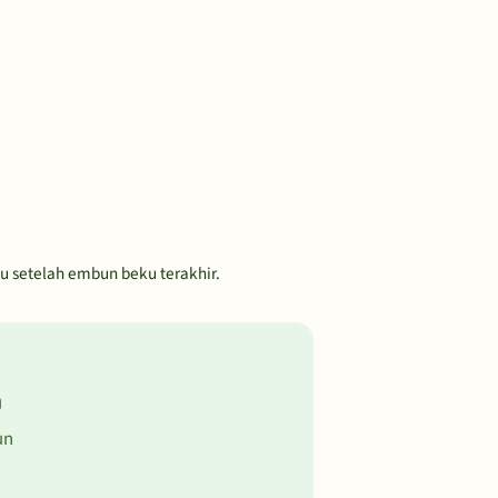
u setelah embun beku terakhir.
a
un