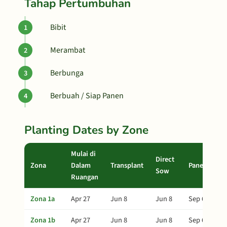
Tahap Pertumbuhan
Bibit
Merambat
Berbunga
Berbuah / Siap Panen
Planting Dates by Zone
Mulai di
Direct
Zona
Dalam
Transplant
Panen
Sow
Ruangan
Zona 1a
Apr 27
Jun 8
Jun 8
Sep 6
Zona 1b
Apr 27
Jun 8
Jun 8
Sep 6