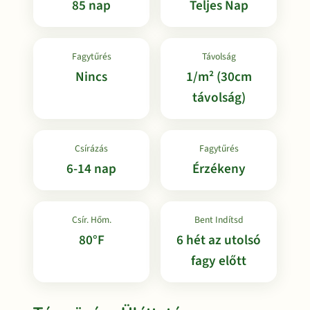
85 nap
Teljes Nap
Fagytűrés
Távolság
Nincs
1/m² (30cm
távolság)
Csírázás
Fagytűrés
6-14 nap
Érzékeny
Csír. Hőm.
Bent Indítsd
80°F
6 hét az utolsó
fagy előtt