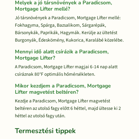
Melyek a jó társnövények a Paradicsom,
Mortgage Lifter mellé?
Jó társnövények a Paradicsom, Mortgage Lifter mellé:
Fokhagyma, Spárga, Bazsalikom, Sárgarépák,
Bársonykák, Paprikák, Hagymák. Kerülje az ültetést
Burgonyák, Édeskömény, Kukorica, Karalábé közelébe.
Mennyi idő alatt csírázik a Paradicsom,
Mortgage Lifter?
A Paradicsom, Mortgage Lifter magjai 6-14 nap alatt
csíráznak 80°F optimális hőmérsékleten.
Mikor kezdjem a Paradicsom, Mortgage
Lifter magvetést beltéren?
Kezdje a Paradicsom, Mortgage Lifter magvetést
beltéren az utolsó fagy előtt 6 héttel, majd ültesse ki 2
héttel az utolsó fagy után.
Termesztési tippek