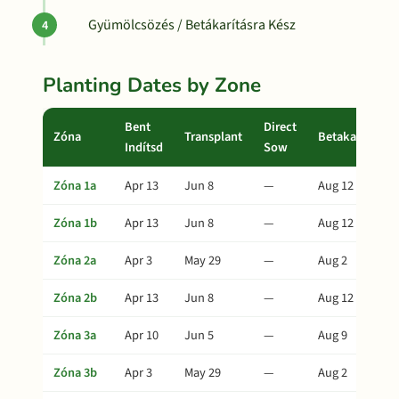
Gyümölcsözés / Betákarításra Kész
Planting Dates by Zone
Bent
Direct
Zóna
Transplant
Betakarítás
Indítsd
Sow
Zóna 1a
Apr 13
Jun 8
—
Aug 12
Zóna 1b
Apr 13
Jun 8
—
Aug 12
Zóna 2a
Apr 3
May 29
—
Aug 2
Zóna 2b
Apr 13
Jun 8
—
Aug 12
Zóna 3a
Apr 10
Jun 5
—
Aug 9
Zóna 3b
Apr 3
May 29
—
Aug 2