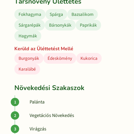
Társnövény Üléttetés
Fokhagyma
Spárga
Bazsalikom
Sárgarépák
Bársonykák
Paprikák
Hagymák
Kerüld az Üléttetést Mellé
Burgonyák
Édeskömény
Kukorica
Karalábé
Növekedési Szakaszok
Palánta
Vegetációs Növekedés
Virágzás