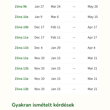
Zóna 9b
Jan 27
Mar 24
—
May 28
Zóna 10a
Jan 9
Mar 6
—
May 10
Zóna 10b
Dec 17
Feb 11
—
Apr 17
Zóna 11a
Dec 17
Feb 11
—
Apr 17
Zóna 11b
Dec 4
Jan 29
—
Apr 4
Zóna 12a
Nov 20
Jan 15
—
Mar 21
Zóna 12b
Nov 20
Jan 15
—
Mar 21
Zóna 13a
Nov 20
Jan 15
—
Mar 21
Zóna 13b
Nov 20
Jan 15
—
Mar 21
Gyakran ismételt kérdések