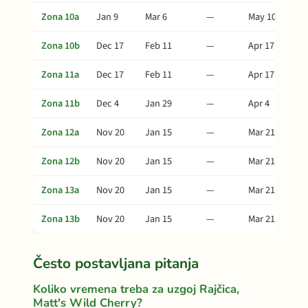
Zona 10a
Jan 9
Mar 6
—
May 10
Zona 10b
Dec 17
Feb 11
—
Apr 17
Zona 11a
Dec 17
Feb 11
—
Apr 17
Zona 11b
Dec 4
Jan 29
—
Apr 4
Zona 12a
Nov 20
Jan 15
—
Mar 21
Zona 12b
Nov 20
Jan 15
—
Mar 21
Zona 13a
Nov 20
Jan 15
—
Mar 21
Zona 13b
Nov 20
Jan 15
—
Mar 21
Često postavljana pitanja
Koliko vremena treba za uzgoj Rajčica,
Matt's Wild Cherry?