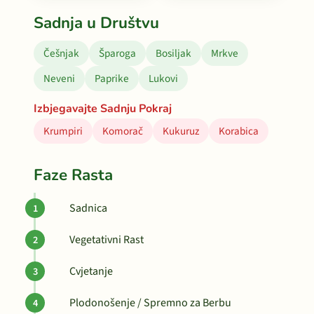
Sadnja u Društvu
Češnjak
Šparoga
Bosiljak
Mrkve
Neveni
Paprike
Lukovi
Izbjegavajte Sadnju Pokraj
Krumpiri
Komorač
Kukuruz
Korabica
Faze Rasta
Sadnica
Vegetativni Rast
Cvjetanje
Plodonošenje / Spremno za Berbu