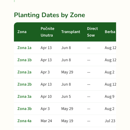
Planting Dates by Zone
Počnite
Direct
Zona
Transplant
Berba
Unutra
Sow
Zona 1a
Apr 13
Jun 8
—
Aug 12
Zona 1b
Apr 13
Jun 8
—
Aug 12
Zona 2a
Apr 3
May 29
—
Aug 2
Zona 2b
Apr 13
Jun 8
—
Aug 12
Zona 3a
Apr 10
Jun 5
—
Aug 9
Zona 3b
Apr 3
May 29
—
Aug 2
Zona 4a
Mar 24
May 19
—
Jul 23