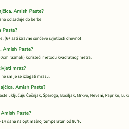
jčica, Amish Paste?
dana od sadnje do berbe.
h Paste?
. (6+ sati izravne sunčeve svjetlosti dnevno)
ca, Amish Paste?
(30cm razmak) koristeći metodu kvadratnog metra.
ivjeti mraz?
i ne smije se izlagati mrazu.
Rajčica, Amish Paste?
Paste uključuju Češnjak, Šparoga, Bosiljak, Mrkve, Neveni, Paprike, Lukov
a, Amish Paste?
6-14 dana na optimalnoj temperaturi od 80°F.