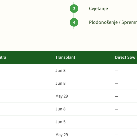
Cvjetanje
Plodonošenje / Spremn
utra
Transplant
Direct Sow
Jun 8
—
Jun 8
—
May 29
—
Jun 8
—
Jun 5
—
May 29
—