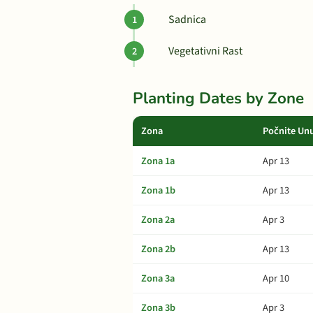
Sadnica
Vegetativni Rast
Planting Dates by Zone
Zona
Počnite Un
Zona 1a
Apr 13
Zona 1b
Apr 13
Zona 2a
Apr 3
Zona 2b
Apr 13
Zona 3a
Apr 10
Zona 3b
Apr 3