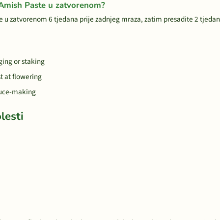
 Amish Paste u zatvorenom?
 u zatvorenom 6 tjedana prije zadnjeg mraza, zatim presadite 2 tjeda
ging or staking
t at flowering
sauce-making
lesti