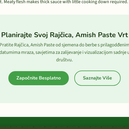
t. Meaty flesh makes thick sauce with little cooking down required.
Planirajte Svoj Rajčica, Amish Paste Vrt
Pratite Rajčica, Amish Paste od sjemena do berbe s prilagodđeni
datumima mraza, savjetima za zalijevanje i vizualizacijom sadnje 
društvu.
Započnite Besplatno
Saznajte Više