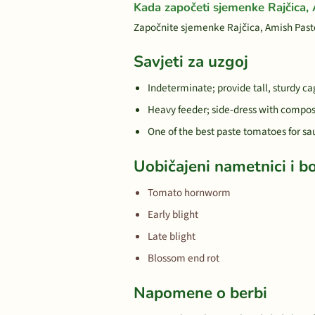
Kada započeti sjemenke Rajčica,
Započnite sjemenke Rajčica, Amish Paste
Savjeti za uzgoj
Indeterminate; provide tall, sturdy ca
Heavy feeder; side-dress with compos
One of the best paste tomatoes for 
Uobičajeni nametnici i bo
Tomato hornworm
Early blight
Late blight
Blossom end rot
Napomene o berbi