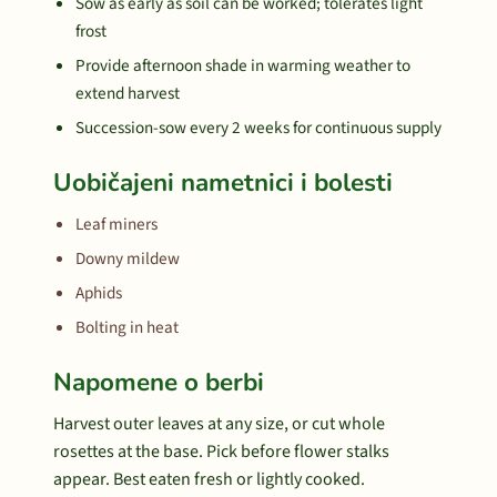
Sow as early as soil can be worked; tolerates light
frost
Provide afternoon shade in warming weather to
extend harvest
Succession-sow every 2 weeks for continuous supply
Uobičajeni nametnici i bolesti
Leaf miners
Downy mildew
Aphids
Bolting in heat
Napomene o berbi
Harvest outer leaves at any size, or cut whole
rosettes at the base. Pick before flower stalks
appear. Best eaten fresh or lightly cooked.