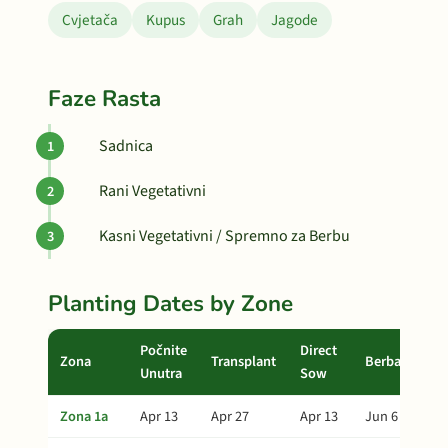
Cvjetača
Kupus
Grah
Jagode
Faze Rasta
Sadnica
Rani Vegetativni
Kasni Vegetativni / Spremno za Berbu
Planting Dates by Zone
Počnite
Direct
Zona
Transplant
Berba
Unutra
Sow
Zona 1a
Apr 13
Apr 27
Apr 13
Jun 6