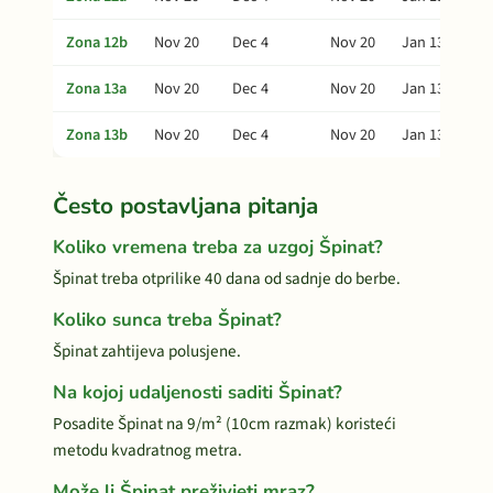
Zona 12b
Nov 20
Dec 4
Nov 20
Jan 13
Zona 13a
Nov 20
Dec 4
Nov 20
Jan 13
Zona 13b
Nov 20
Dec 4
Nov 20
Jan 13
Često postavljana pitanja
Koliko vremena treba za uzgoj Špinat?
Špinat treba otprilike 40 dana od sadnje do berbe.
Koliko sunca treba Špinat?
Špinat zahtijeva polusjene.
Na kojoj udaljenosti saditi Špinat?
Posadite Špinat na 9/m² (10cm razmak) koristeći
metodu kvadratnog metra.
Može li Špinat preživjeti mraz?