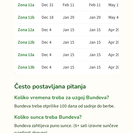
Zona 11a
Dec 31
Feb 11
Feb 11
May 17
Zona 11b
Dec 18
Jan 29
Jan 29
May 4
Zona 12a
Dec 4
Jan 15
Jan 15
Apr 20
Zona 12b
Dec 4
Jan 15
Jan 15
Apr 20
Zona 13a
Dec 4
Jan 15
Jan 15
Apr 20
Zona 13b
Dec 4
Jan 15
Jan 15
Apr 20
Često postavljana pitanja
Koliko vremena treba za uzgoj Bundeva?
Bundeva treba otprilike 100 dana od sadnje do berbe.
Koliko sunca treba Bundeva?
Bundeva zahtijeva puno sunce. (6+ sati izravne sunčeve
svjetlosti dnevno)