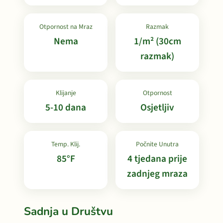
Otpornost na Mraz
Razmak
Nema
1/m² (30cm
razmak)
Klijanje
Otpornost
5-10 dana
Osjetljiv
Temp. Klij.
Počnite Unutra
85°F
4 tjedana prije
zadnjeg mraza
Sadnja u Društvu