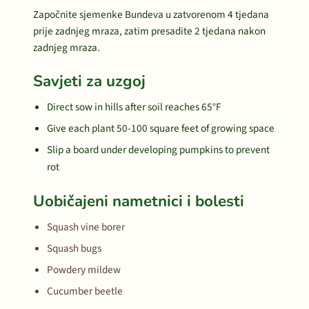
Započnite sjemenke Bundeva u zatvorenom 4 tjedana
prije zadnjeg mraza, zatim presadite 2 tjedana nakon
zadnjeg mraza.
Savjeti za uzgoj
Direct sow in hills after soil reaches 65°F
Give each plant 50-100 square feet of growing space
Slip a board under developing pumpkins to prevent
rot
Uobičajeni nametnici i bolesti
Squash vine borer
Squash bugs
Powdery mildew
Cucumber beetle