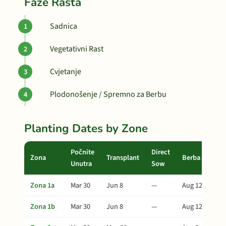
Faze Rasta
Sadnica
Vegetativni Rast
Cvjetanje
Plodonošenje / Spremno za Berbu
Planting Dates by Zone
Počnite
Direct
Zona
Transplant
Berba
Unutra
Sow
Zona 1a
Mar 30
Jun 8
—
Aug 12
Zona 1b
Mar 30
Jun 8
—
Aug 12