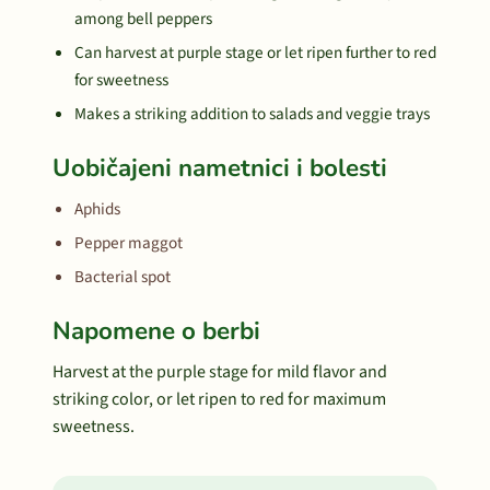
among bell peppers
Can harvest at purple stage or let ripen further to red
for sweetness
Makes a striking addition to salads and veggie trays
Uobičajeni nametnici i bolesti
Aphids
Pepper maggot
Bacterial spot
Napomene o berbi
Harvest at the purple stage for mild flavor and
striking color, or let ripen to red for maximum
sweetness.