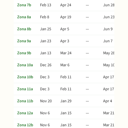
Zona 7b
Feb 13
Apr 24
—
Jun 28
Zona 8a
Feb 8
Apr 19
—
Jun 23
Zona 8b
Jan 25
Apr 5
—
Jun 9
Zona 9a
Jan 23
Apr 3
—
Jun 7
Zona 9b
Jan 13
Mar 24
—
May 28
Zona 10a
Dec 26
Mar 6
—
May 10
Zona 10b
Dec 3
Feb 11
—
Apr 17
Zona 11a
Dec 3
Feb 11
—
Apr 17
Zona 11b
Nov 20
Jan 29
—
Apr 4
Zona 12a
Nov 6
Jan 15
—
Mar 21
Zona 12b
Nov 6
Jan 15
—
Mar 21