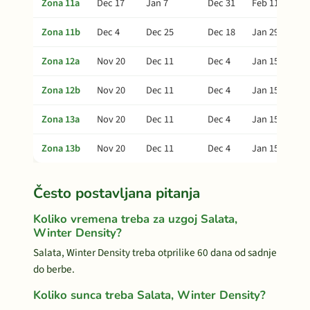
Zona 11a
Dec 17
Jan 7
Dec 31
Feb 11
Zona 11b
Dec 4
Dec 25
Dec 18
Jan 29
Zona 12a
Nov 20
Dec 11
Dec 4
Jan 15
Zona 12b
Nov 20
Dec 11
Dec 4
Jan 15
Zona 13a
Nov 20
Dec 11
Dec 4
Jan 15
Zona 13b
Nov 20
Dec 11
Dec 4
Jan 15
Često postavljana pitanja
Koliko vremena treba za uzgoj Salata,
Winter Density?
Salata, Winter Density treba otprilike 60 dana od sadnje
do berbe.
Koliko sunca treba Salata, Winter Density?