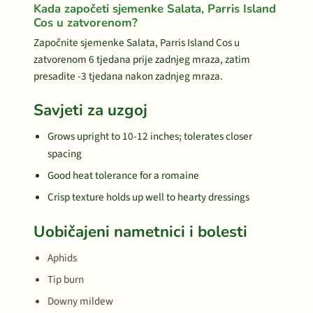
Kada započeti sjemenke Salata, Parris Island
Cos u zatvorenom?
Započnite sjemenke Salata, Parris Island Cos u
zatvorenom 6 tjedana prije zadnjeg mraza, zatim
presadite -3 tjedana nakon zadnjeg mraza.
Savjeti za uzgoj
Grows upright to 10-12 inches; tolerates closer
spacing
Good heat tolerance for a romaine
Crisp texture holds up well to hearty dressings
Uobičajeni nametnici i bolesti
Aphids
Tip burn
Downy mildew