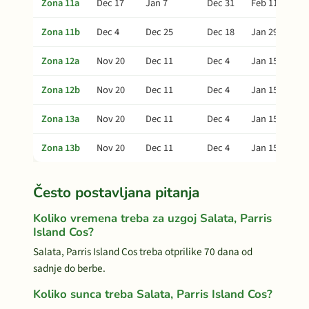
Zona 11a
Dec 17
Jan 7
Dec 31
Feb 11
Zona 11b
Dec 4
Dec 25
Dec 18
Jan 29
Zona 12a
Nov 20
Dec 11
Dec 4
Jan 15
Zona 12b
Nov 20
Dec 11
Dec 4
Jan 15
Zona 13a
Nov 20
Dec 11
Dec 4
Jan 15
Zona 13b
Nov 20
Dec 11
Dec 4
Jan 15
Često postavljana pitanja
Koliko vremena treba za uzgoj Salata, Parris
Island Cos?
Salata, Parris Island Cos treba otprilike 70 dana od
sadnje do berbe.
Koliko sunca treba Salata, Parris Island Cos?