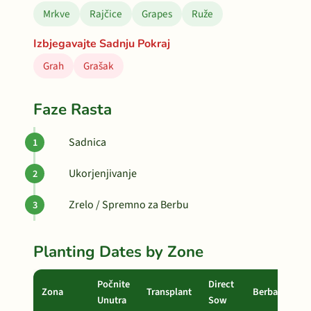
Mrkve
Rajčice
Grapes
Ruže
Izbjegavajte Sadnju Pokraj
Grah
Grašak
Faze Rasta
Sadnica
Ukorjenjivanje
Zrelo / Spremno za Berbu
Planting Dates by Zone
Počnite
Direct
Zona
Transplant
Berba
Unutra
Sow