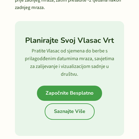
prije zadnjeg mraza, zatim presadite -2 tjedana nakon
zadnjeg mraza.
Planirajte Svoj Vlasac Vrt
Pratite Vlasac od sjemena do berbe s
prilagodđenim datumima mraza, savjetima
za zalijevanje i vizualizacijom sadnje u
društvu.
Započnite Besplatno
Saznajte Više