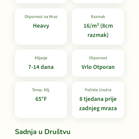
Otpornost na Mraz
Razmak
Heavy
16/m² (8cm
razmak)
Klijanje
Otpornost
7-14 dana
Vrlo Otporan
Temp. Klij.
Počnite Unutra
65°F
8 tjedana prije
zadnjeg mraza
Sadnja u Društvu