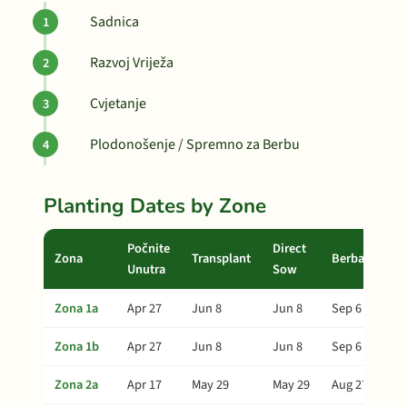
Sadnica
Razvoj Vriježa
Cvjetanje
Plodonošenje / Spremno za Berbu
Planting Dates by Zone
Počnite
Direct
Zona
Transplant
Berba
Unutra
Sow
Zona 1a
Apr 27
Jun 8
Jun 8
Sep 6
Zona 1b
Apr 27
Jun 8
Jun 8
Sep 6
Zona 2a
Apr 17
May 29
May 29
Aug 27