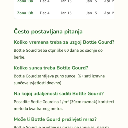
Zona 13a
Dec 4
Jan 15
Jan 15
Apr 15
Zona 13b
Dec 4
Jan 15
Jan 15
Apr 15
Često postavljana pitanja
Koliko vremena treba za uzgoj Bottle Gourd?
Bottle Gourd treba otprilike 60 dana od sadnje do
berbe.
Koliko sunca treba Bottle Gourd?
Bottle Gourd zahtijeva puno sunce. (6+ sati izravne
sunčeve svjetlosti dnevno)
Na kojoj udaljenosti saditi Bottle Gourd?
Posadite Bottle Gourd na 1/m² (30cm razmak) koristeći
metodu kvadratnog metra.
Može li Bottle Gourd preživjeti mraz?
Bottle Gourd je osjetljiv na mraz i ne smije se izlagati