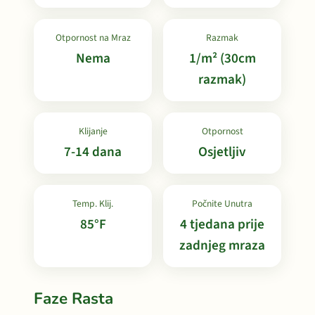
Otpornost na Mraz
Razmak
Nema
1/m² (30cm
razmak)
Klijanje
Otpornost
7-14 dana
Osjetljiv
Temp. Klij.
Počnite Unutra
85°F
4 tjedana prije
zadnjeg mraza
Faze Rasta