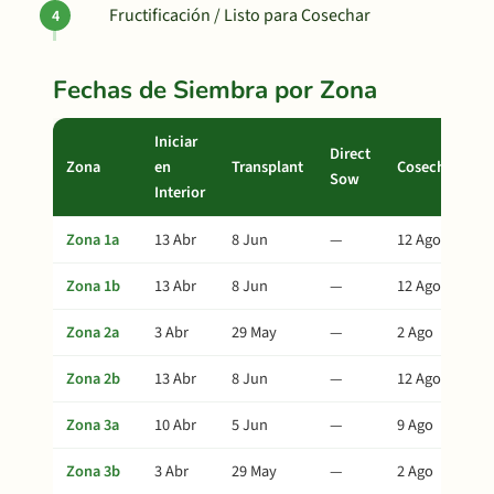
Fructificación / Listo para Cosechar
Fechas de Siembra por Zona
Iniciar
Direct
Zona
en
Transplant
Cosecha
Sow
Interior
Zona 1a
13 Abr
8 Jun
—
12 Ago
Zona 1b
13 Abr
8 Jun
—
12 Ago
Zona 2a
3 Abr
29 May
—
2 Ago
Zona 2b
13 Abr
8 Jun
—
12 Ago
Zona 3a
10 Abr
5 Jun
—
9 Ago
Zona 3b
3 Abr
29 May
—
2 Ago