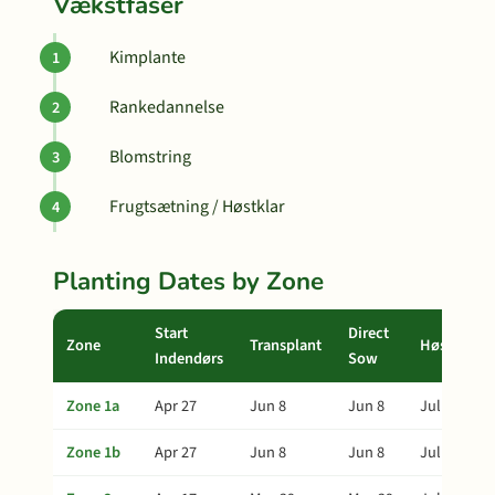
Vækstfaser
Kimplante
Rankedannelse
Blomstring
Frugtsætning / Høstklar
Planting Dates by Zone
Start
Direct
Zone
Transplant
Høst
Indendørs
Sow
Zone 1a
Apr 27
Jun 8
Jun 8
Jul 13
Zone 1b
Apr 27
Jun 8
Jun 8
Jul 13