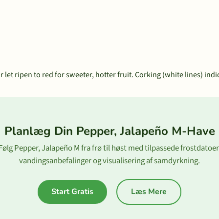
r let ripen to red for sweeter, hotter fruit. Corking (white lines) ind
Planlæg Din Pepper, Jalapeño M-Have
Følg Pepper, Jalapeño M fra frø til høst med tilpassede frostdatoer
vandingsanbefalinger og visualisering af samdyrkning.
Start Gratis
Læs Mere