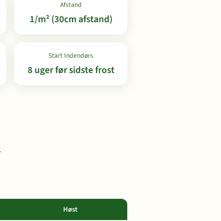
Afstand
1/m² (30cm afstand)
Start Indendørs
8 uger før sidste frost
r
Høst