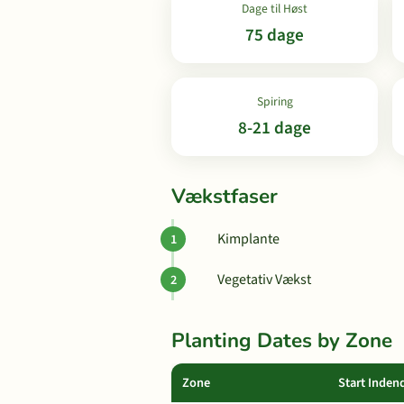
Dage til Høst
75 dage
Spiring
8-21 dage
Vækstfaser
Kimplante
Vegetativ Vækst
Planting Dates by Zone
Zone
Start Inden