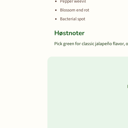
Pepper weevil
Blossom end rot
Bacterial spot
Høstnoter
Pick green for classic jalapeño flavor, o