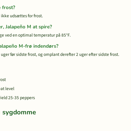
 frost?
ikke udsættes for frost.
r, Jalapeño M at spire?
age ved en optimal temperatur på 85°F.
Jalapeño M-frø indendørs?
ger før sidste frost, og omplant derefter 2 uger efter sidste frost.
rost
at level
yield 25-35 peppers
og sygdomme