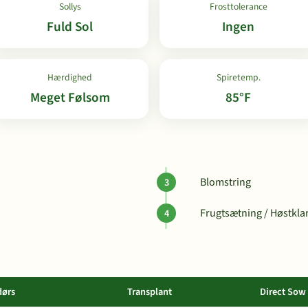
Sollys
Frosttolerance
Fuld Sol
Ingen
Hærdighed
Spiretemp.
Meget Følsom
85°F
Blomstring
Frugtsætning / Høstkla
dørs
Transplant
Direct Sow