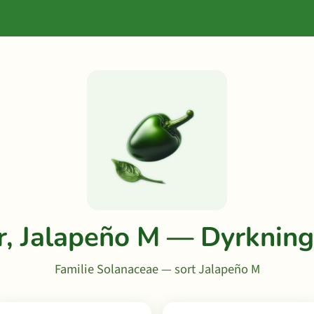
, Jalapeño M — Dyrknin
Familie Solanaceae — sort Jalapeño M