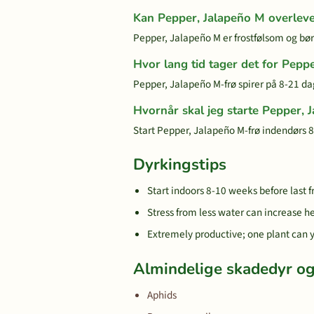
Kan Pepper, Jalapeño M overleve
Pepper, Jalapeño M er frostfølsom og bør 
Hvor lang tid tager det for Peppe
Pepper, Jalapeño M-frø spirer på 8-21 d
Hvornår skal jeg starte Pepper, 
Start Pepper, Jalapeño M-frø indendørs 8 u
Dyrkingstips
Start indoors 8-10 weeks before last f
Stress from less water can increase he
Extremely productive; one plant can 
Almindelige skadedyr 
Aphids