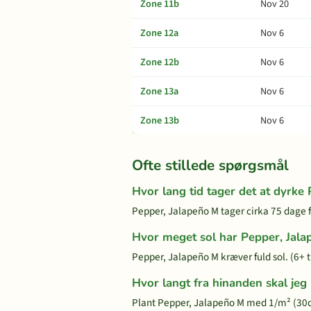
Zone 11b
Nov 20
Zone 12a
Nov 6
Zone 12b
Nov 6
Zone 13a
Nov 6
Zone 13b
Nov 6
Ofte stillede spørgsmål
Hvor lang tid tager det at dyrke
Pepper, Jalapeño M tager cirka 75 dage fr
Hvor meget sol har Pepper, Jala
Pepper, Jalapeño M kræver fuld sol. (6+ 
Hvor langt fra hinanden skal jeg
Plant Pepper, Jalapeño M med 1/m² (30c