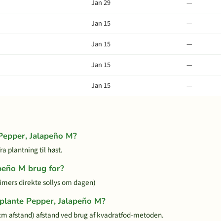
Jan 29
—
Jan 15
—
Jan 15
—
Jan 15
—
Jan 15
—
 Pepper, Jalapeño M?
a plantning til høst.
peño M brug for?
timers direkte sollys om dagen)
 plante Pepper, Jalapeño M?
m afstand) afstand ved brug af kvadratfod-metoden.