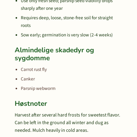
Use only fresh seed; parsnip seed viability drops
sharply after one year
Requires deep, loose, stone-free soil for straight
roots
Sow early; germination is very slow (2-4 weeks)
Almindelige skadedyr og
sygdomme
Carrot rust fly
Canker
Parsnip webworm
Høstnoter
Harvest after several hard frosts for sweetest flavor.
Can be left in the ground all winter and dug as
needed. Mulch heavily in cold areas.