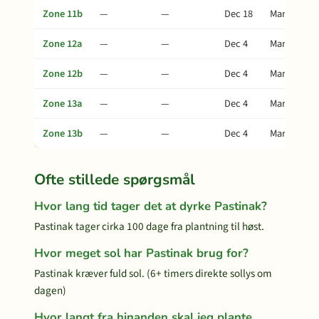
Zone 11b
—
—
Dec 18
Mar 28
Zone 12a
—
—
Dec 4
Mar 14
Zone 12b
—
—
Dec 4
Mar 14
Zone 13a
—
—
Dec 4
Mar 14
Zone 13b
—
—
Dec 4
Mar 14
Ofte stillede spørgsmål
Hvor lang tid tager det at dyrke Pastinak?
Pastinak tager cirka 100 dage fra plantning til høst.
Hvor meget sol har Pastinak brug for?
Pastinak kræver fuld sol. (6+ timers direkte sollys om
dagen)
Hvor langt fra hinanden skal jeg plante