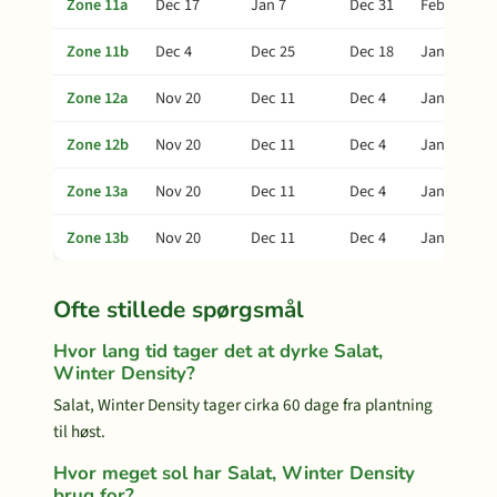
Zone 11a
Dec 17
Jan 7
Dec 31
Feb 11
Zone 11b
Dec 4
Dec 25
Dec 18
Jan 29
Zone 12a
Nov 20
Dec 11
Dec 4
Jan 15
Zone 12b
Nov 20
Dec 11
Dec 4
Jan 15
Zone 13a
Nov 20
Dec 11
Dec 4
Jan 15
Zone 13b
Nov 20
Dec 11
Dec 4
Jan 15
Ofte stillede spørgsmål
Hvor lang tid tager det at dyrke Salat,
Winter Density?
Salat, Winter Density tager cirka 60 dage fra plantning
til høst.
Hvor meget sol har Salat, Winter Density
brug for?