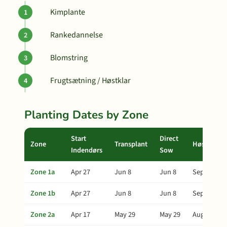
Kimplante
Rankedannelse
Blomstring
Frugtsætning / Høstklar
Planting Dates by Zone
Start
Direct
Zone
Transplant
Høst
Indendørs
Sow
Zone 1a
Apr 27
Jun 8
Jun 8
Sep 6
Zone 1b
Apr 27
Jun 8
Jun 8
Sep 6
Zone 2a
Apr 17
May 29
May 29
Aug 27