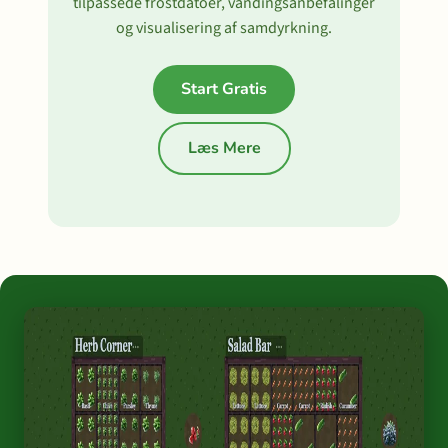
tilpassede frostdatoer, vandingsanbefalinger
og visualisering af samdyrkning.
Start Gratis
Læs Mere