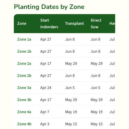
Planting Dates by Zone
Start
Direct
Zone
Transplant
Høst
Indendørs
Sow
Zone 1a
Apr 27
Jun 8
Jun 8
Jul 28
Zone 1b
Apr 27
Jun 8
Jun 8
Jul 28
Zone 2a
Apr 17
May 29
May 29
Jul 18
Zone 2b
Apr 27
Jun 8
Jun 8
Jul 28
Zone 3a
Apr 24
Jun 5
Jun 5
Jul 25
Zone 3b
Apr 17
May 29
May 29
Jul 18
Zone 4a
Apr 7
May 19
May 19
Jul 8
Zone 4b
Apr 3
May 15
May 15
Jul 4