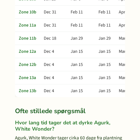
Zone 10b
Dec 31
Feb 11
Feb 11
Apr 2
Zone 11a
Dec 31
Feb 11
Feb 11
Apr 2
Zone 11b
Dec 18
Jan 29
Jan 29
Mar 20
Zone 12a
Dec 4
Jan 15
Jan 15
Mar 6
Zone 12b
Dec 4
Jan 15
Jan 15
Mar 6
Zone 13a
Dec 4
Jan 15
Jan 15
Mar 6
Zone 13b
Dec 4
Jan 15
Jan 15
Mar 6
Ofte stillede spørgsmål
Hvor lang tid tager det at dyrke Agurk,
White Wonder?
Agurk, White Wonder tager cirka 60 dage fra plantning