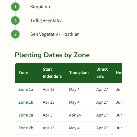
Kimplante
Tidlig Vegetativ
Sen Vegetativ / Høstklar
Planting Dates by Zone
Start
Direct
Zone
Transplant
Høst
Indendørs
Sow
Zone 1a
Apr 13
May 4
Apr 27
Jun 23
Zone 1b
Apr 13
May 4
Apr 27
Jun 23
Zone 2a
Apr 3
Apr 24
Apr 17
Jun 13
Zone 2b
Apr 13
May 4
Apr 27
Jun 23