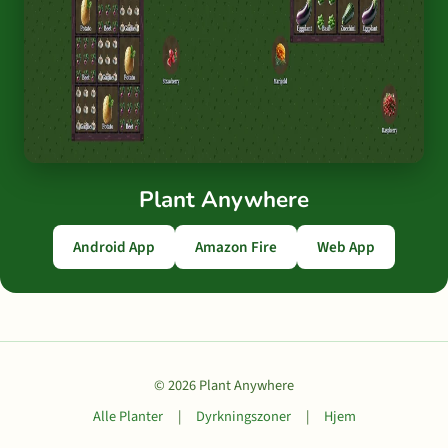
Plant Anywhere
Android App
Amazon Fire
Web App
© 2026 Plant Anywhere
Alle Planter
|
Dyrkningszoner
|
Hjem