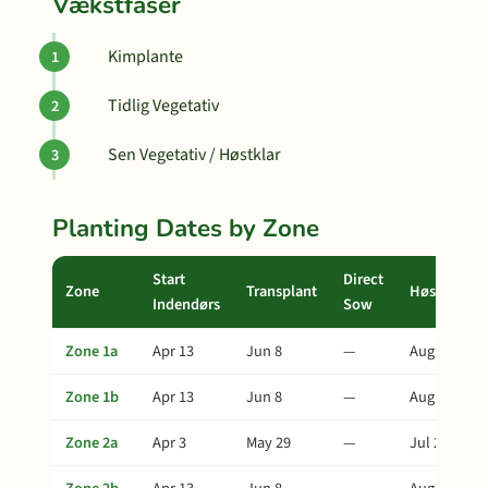
Vækstfaser
Kimplante
Tidlig Vegetativ
Sen Vegetativ / Høstklar
Planting Dates by Zone
Start
Direct
Zone
Transplant
Høst
Indendørs
Sow
Zone 1a
Apr 13
Jun 8
—
Aug 7
Zone 1b
Apr 13
Jun 8
—
Aug 7
Zone 2a
Apr 3
May 29
—
Jul 28