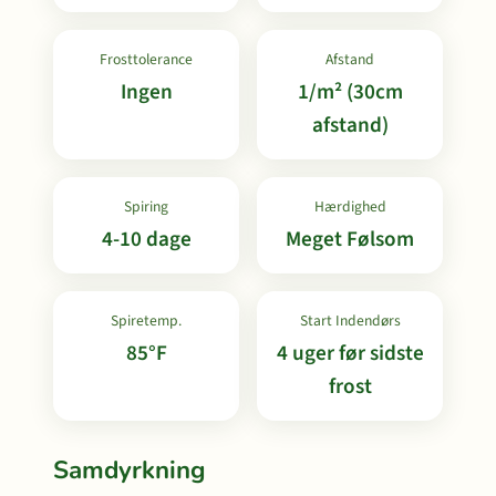
Frosttolerance
Afstand
Ingen
1/m² (30cm
afstand)
Spiring
Hærdighed
4-10 dage
Meget Følsom
Spiretemp.
Start Indendørs
85°F
4 uger før sidste
frost
Samdyrkning