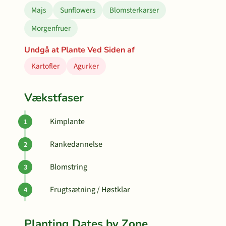
Majs
Sunflowers
Blomsterkarser
Morgenfruer
Undgå at Plante Ved Siden af
Kartofler
Agurker
Vækstfaser
Kimplante
Rankedannelse
Blomstring
Frugtsætning / Høstklar
Planting Dates by Zone