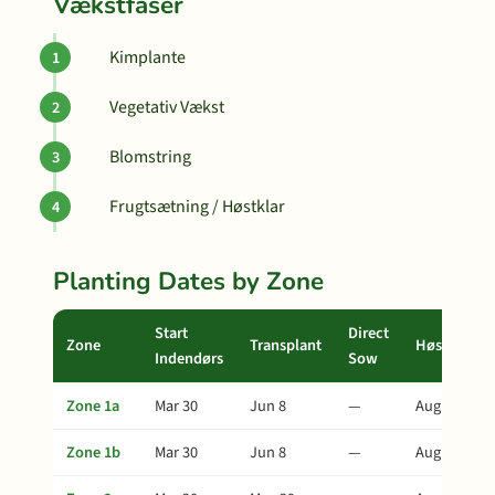
Vækstfaser
Kimplante
Vegetativ Vækst
Blomstring
Frugtsætning / Høstklar
Planting Dates by Zone
Start
Direct
Zone
Transplant
Høst
Indendørs
Sow
Zone 1a
Mar 30
Jun 8
—
Aug 12
Zone 1b
Mar 30
Jun 8
—
Aug 12