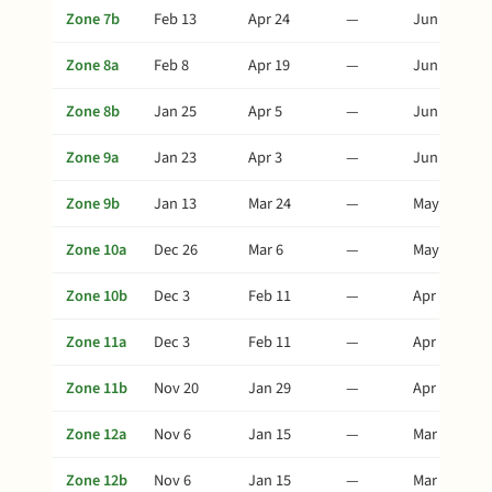
Zone 7b
Feb 13
Apr 24
—
Jun 28
Zone 8a
Feb 8
Apr 19
—
Jun 23
Zone 8b
Jan 25
Apr 5
—
Jun 9
Zone 9a
Jan 23
Apr 3
—
Jun 7
Zone 9b
Jan 13
Mar 24
—
May 28
Zone 10a
Dec 26
Mar 6
—
May 10
Zone 10b
Dec 3
Feb 11
—
Apr 17
Zone 11a
Dec 3
Feb 11
—
Apr 17
Zone 11b
Nov 20
Jan 29
—
Apr 4
Zone 12a
Nov 6
Jan 15
—
Mar 21
Zone 12b
Nov 6
Jan 15
—
Mar 21