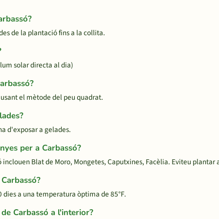
Carbassó?
 de la plantació fins a la collita.
?
lum solar directa al dia)
Carbassó?
usant el mètode del peu quadrat.
lades?
'ha d'exposar a gelades.
nyes per a Carbassó?
inclouen Blat de Moro, Mongetes, Caputxines, Facèlia. Eviteu plantar a
 Carbassó?
0 dies a una temperatura òptima de 85°F.
de Carbassó a l'interior?