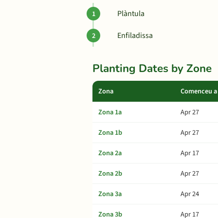
Plàntula
Enfiladissa
Planting Dates by Zone
Zona
Comenceu a 
Zona 1a
Apr 27
Zona 1b
Apr 27
Zona 2a
Apr 17
Zona 2b
Apr 27
Zona 3a
Apr 24
Zona 3b
Apr 17