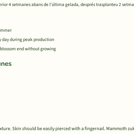
erior 4 setmanes abans de l'última gelada, després trasplanteu 2 setma
 summer
ry day during peak production
the blossom end without growing
unes
 texture. Skin should be easily pierced with a fingernail. Mammoth z