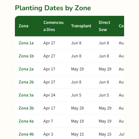
Planting Dates by Zone
Comenceu
Direct
Zona
Transplant
Collita
a Dins
Sow
Zona 1a
Apr 27
Jun 8
Jun 8
Aug 22
Zona 1b
Apr 27
Jun 8
Jun 8
Aug 22
Zona 2a
Apr 17
May 29
May 29
Aug 12
Zona 2b
Apr 27
Jun 8
Jun 8
Aug 22
Zona 3a
Apr 24
Jun 5
Jun 5
Aug 19
Zona 3b
Apr 17
May 29
May 29
Aug 12
Zona 4a
Apr 7
May 19
May 19
Aug 2
Zona 4b
Apr 3
May 15
May 15
Jul 29