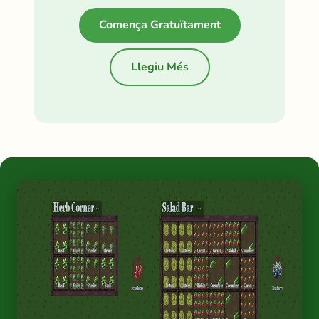
Comença Gratuïtament
Llegiu Més