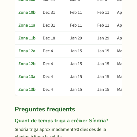
Zona 10b
Dec 31
Feb 11
Feb 11
Apr 27
Zona 11a
Dec 31
Feb 11
Feb 11
Apr 27
Zona 11b
Dec 18
Jan 29
Jan 29
Apr 14
Zona 12a
Dec 4
Jan 15
Jan 15
Mar 31
Zona 12b
Dec 4
Jan 15
Jan 15
Mar 31
Zona 13a
Dec 4
Jan 15
Jan 15
Mar 31
Zona 13b
Dec 4
Jan 15
Jan 15
Mar 31
Preguntes freqüents
Quant de temps triga a créixer Síndria?
Síndria triga aproximadament 90 dies des de la
plantació fins a la collita.