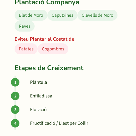
Plantació Companya
Blat de Moro
Caputxines
Clavells de Moro
Raves
Eviteu Plantar al Costat de
Patates
Cogombres
Etapes de Creixement
Plàntula
Enfiladissa
Floració
Fructificació / Llest per Collir