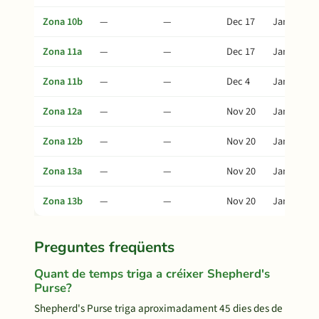
Zona 10b
—
—
Dec 17
Jan 31
Zona 11a
—
—
Dec 17
Jan 31
Zona 11b
—
—
Dec 4
Jan 18
Zona 12a
—
—
Nov 20
Jan 4
Zona 12b
—
—
Nov 20
Jan 4
Zona 13a
—
—
Nov 20
Jan 4
Zona 13b
—
—
Nov 20
Jan 4
Preguntes freqüents
Quant de temps triga a créixer Shepherd's
Purse?
Shepherd's Purse triga aproximadament 45 dies des de