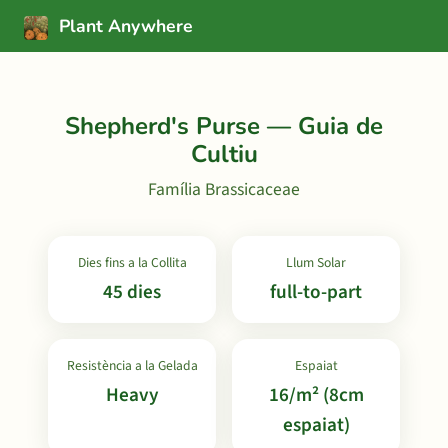
Plant Anywhere
Shepherd's Purse — Guia de
Cultiu
Família Brassicaceae
Dies fins a la Collita
Llum Solar
45 dies
full-to-part
Resistència a la Gelada
Espaiat
Heavy
16/m² (8cm
espaiat)