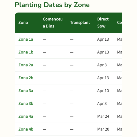
Planting Dates by Zone
Comenceu
Direct
Zona
Transplant
Collita
a Dins
Sow
Zona 1a
—
—
Apr 13
May 28
Zona 1b
—
—
Apr 13
May 28
Zona 2a
—
—
Apr 3
May 18
Zona 2b
—
—
Apr 13
May 28
Zona 3a
—
—
Apr 10
May 25
Zona 3b
—
—
Apr 3
May 18
Zona 4a
—
—
Mar 24
May 8
Zona 4b
—
—
Mar 20
May 4